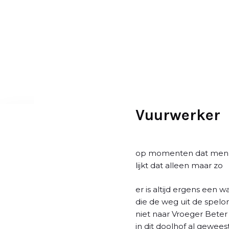
D
o
o
r
g
a
a
n
n
Vuurwerker
a
a
r
op momenten dat men ze
a
lijkt dat alleen maar zo
r
t
er is altijd ergens een 
i
die de weg uit de spel
k
niet naar Vroeger Beter 
e
in dit doolhof al gewee