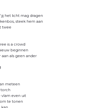
 jij het licht mag dragen
kkenbos, steek hem aan
et twee
ree is a crowd
pnieuw beginnen
r aan als geen ander
g
 dan meteen
 torch
e vlam even uit
 om te tonen
d kan