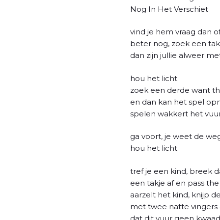
l
Nog In Het Verschiet
vind je hem vraag dan of
beter nog, zoek een ta
dan zijn jullie alweer m
hou het licht
zoek een derde want th
en dan kan het spel o
spelen wakkert het vuu
ga voort, je weet de we
hou het licht
tref je een kind, breek
een takje af en pass the
aarzelt het kind, knijp d
met twee natte vingers
dat dit vuur geen kwaa