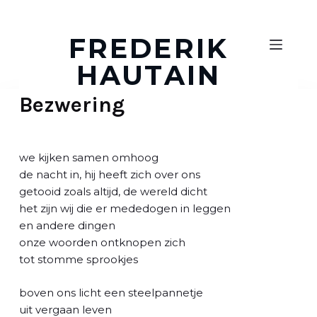
D
o
FREDERIK
o
HAUTAIN
r
g
Bezwering
a
a
n
n
we kijken samen omhoog
a
de nacht in, hij heeft zich over ons
a
getooid zoals altijd, de wereld dicht
r
het zijn wij die er mededogen in leggen
a
en andere dingen
r
onze woorden ontknopen zich
t
tot stomme sprookjes
i
k
boven ons licht een steelpannetje
e
uit vergaan leven