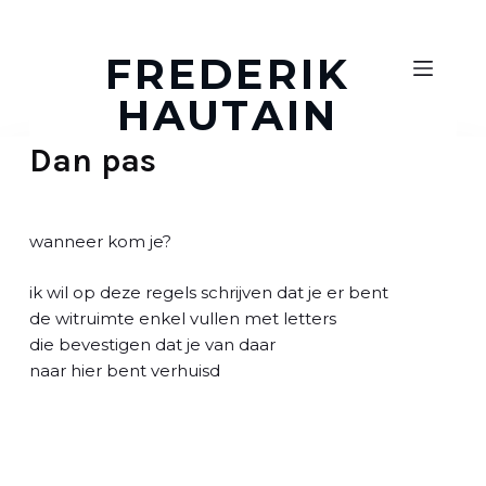
D
o
FREDERIK
o
HAUTAIN
r
g
Dan pas
a
a
n
n
wanneer kom je?
a
a
ik wil op deze regels schrijven dat je er bent
r
de witruimte enkel vullen met letters
a
die bevestigen dat je van daar
r
naar hier bent verhuisd
t
i
k
e