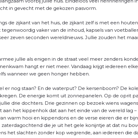
glangzaam voorbij jullie huis. Eindeloos veel herinneringen i
cht in gevecht met de gekozen pasvorm.
gs de zijkant van het huis, de zijkant zelf is met een houten
et tegenwoordig vaker van de inhoud, kapsels van voetballe
e keer zeven seconden wereldnieuws. Jullie zouden het maar 
rmee jullie als enigen in de straat veel meer zenders konde
nenkwam hangt er niet meer. Vandaag krijgt iedereen elk
 Zelfs wanneer we geen honger hebben.
l er nog staan? En de waterput? De kersenboom? De kolen
egen. De energie komt uit zonnepanelen. Op de oprit pa
jullie drie dochters. Drie gezinnen op bezoek wiens wage
kt aan het kippenhok dat aan het einde van de wereld lag –
an warm hooi en kippendons en de verse eieren die er bijna
 zaterdagochtend die je uit het gele konijntje at dat nu b
jdens het slachten zonder kop wegrende, aan iedereen die da