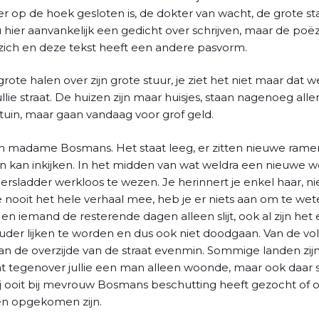
op de hoek gesloten is, de dokter van wacht, de grote sta
zou hier aanvankelijk een gedicht over schrijven, maar de p
zich en deze tekst heeft een andere pasvorm.
ote halen over zijn grote stuur, je ziet het niet maar dat we
jullie straat. De huizen zijn maar huisjes, staan nagenoeg al
uin, maar gaan vandaag voor grof geld.
an madame Bosmans. Het staat leeg, er zitten nieuwe ramen i
uin kan inkijken. In het midden van wat weldra een nieuw
dersladder werkloos te wezen. Je herinnert je enkel haar, 
 je nooit het hele verhaal mee, heb je er niets aan om te 
 en iemand de resterende dagen alleen slijt, ook al zijn het e
uder lijken te worden en dus ook niet doodgaan. Van de vo
 Van de overzijde van de straat evenmin. Sommige landen zi
at tegenover jullie een man alleen woonde, maar ook daar st
of hij ooit bij mevrouw Bosmans beschutting heeft gezocht o
den opgekomen zijn.