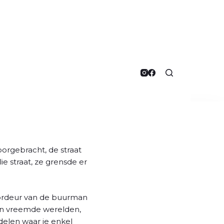
doorgebracht, de straat
ie straat, ze grensde er
oordeur van de buurman
 en vreemde werelden,
delen waar je enkel