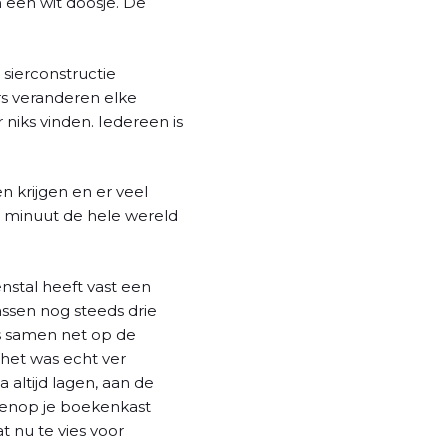
n een wit doosje. De
 sierconstructie
rs veranderen elke
niks vinden. Iedereen is
n krijgen en er veel
e minuut de hele wereld
stal heeft vast een
ssen nog steeds drie
ns samen net op de
 het was echt ver
 altijd lagen, aan de
ovenop je boekenkast
t nu te vies voor