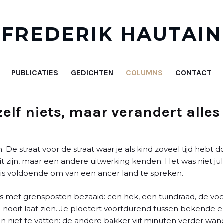
FREDERIK HAUTAIN
PUBLICATIES
GEDICHTEN
COLUMNS
CONTACT
zelf niets, maar verandert alles
n. De straat voor de straat waar je als kind zoveel tijd hebt 
t zijn, maar een andere uitwerking kenden. Het was niet jull
 is voldoende om van een ander land te spreken.
 is met grensposten bezaaid: een hek, een tuindraad, de v
h nooit laat zien. Je ploetert voortdurend tussen bekende
n niet te vatten: de andere bakker vijf minuten verder wan