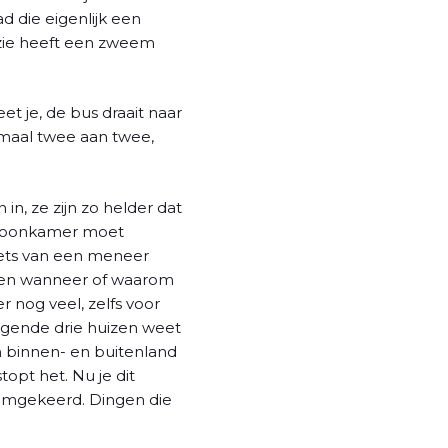
d die eigenlijk een
oëzie heeft een zweem
et je, de bus draait naar
lemaal twee aan twee,
n, ze zijn zo helder dat
e woonkamer moet
niets van een meneer
weten wanneer of waarom
r nog veel, zelfs voor
lgende drie huizen weet
jn binnen- en buitenland
opt het. Nu je dit
f omgekeerd. Dingen die