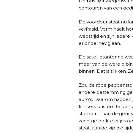
De bus rijdt vliegensvlu
contouren van een gedi
De voordeur staat nu lan
verfraaid. Vorm haalt h
wedstrijd en zijn ieder
er onderhevig aan.
De satellietantenne waa
meer van de wereld bin
binnen. Dat is slikken.
Zou de rode paddenstoe
andere bestemming gekr
auto’s. Daarom hadden 
klinkers pasten. Je den
stappen – aan de geur v
zachtgekookte eitjes op
staat, aan de kip die ti