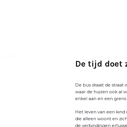
D
o
o
r
g
a
a
n
n
De tijd doet 
a
a
r
De bus draait de straat i
a
waar de huizen ook al wi
r
enkel aan en een grens
t
i
Het leven van een kind
k
die alleen woont en zic
e
de verbindingen ertusse