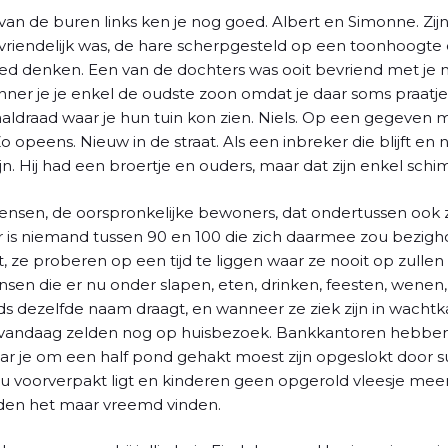
an de buren links ken je nog goed. Albert en Simonne. Zijn 
 vriendelijk was, de hare scherpgesteld op een toonhoogte 
eed denken. Een van de dochters was ooit bevriend met je
nner je je enkel de oudste zoon omdat je daar soms praat
taaldraad waar je hun tuin kon zien. Niels. Op een gegeve
Zo opeens. Nieuw in de straat. Als een inbreker die blijft e
zijn. Hij had een broertje en ouders, maar dat zijn enkel sch
ensen, de oorspronkelijke bewoners, dat ondertussen ook zi
 is niemand tussen 90 en 100 die zich daarmee zou bezigh
 ze proberen op een tijd te liggen waar ze nooit op zullen
en die er nu onder slapen, eten, drinken, feesten, wenen
ds dezelfde naam draagt, en wanneer ze ziek zijn in wach
 vandaag zelden nog op huisbezoek. Bankkantoren hebb
 je om een half pond gehakt moest zijn opgeslokt door 
u voorverpakt ligt en kinderen geen opgerold vleesje meer
ouden het maar vreemd vinden.