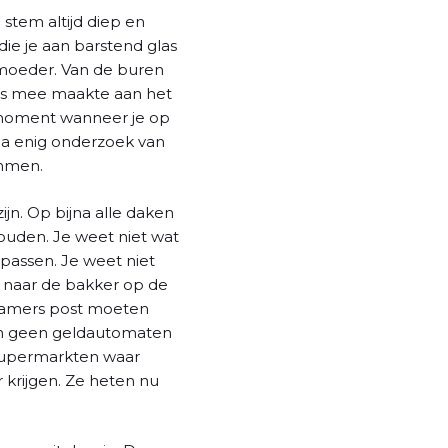
stem altijd diep en
die je aan barstend glas
 moeder. Van de buren
jes mee maakte aan het
n moment wanneer je op
n na enig onderzoek van
immen.
jn. Op bijna alle daken
ouden. Je weet niet wat
 passen. Je weet niet
, naar de bakker op de
tkamers post moeten
en geen geldautomaten
supermarkten waar
 krijgen. Ze heten nu