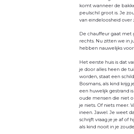
l
komt wanneer de bakker 
peulschil groot is. Je 
van eindeloosheid over 
De chauffeur gaat met gr
rechts. Nu zitten we in 
hebben nauwelijks voort
Het eerste huis is dat v
je door alles heen de t
worden, staat een schil
Bosmans, als kind krijg
een huwelijk gestrand is
oude mensen die niet o
je niets. Of niets meer.
ineen. Jawel. Je weet d
schrijft vraag je je af 
als kind nooit in je zou