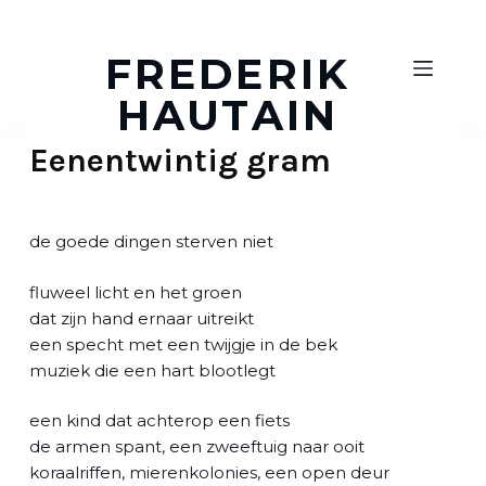
D
o
FREDERIK
o
HAUTAIN
r
g
Eenentwintig gram
a
a
n
n
de goede dingen sterven niet
a
a
fluweel licht en het groen
r
dat zijn hand ernaar uitreikt
a
een specht met een twijgje in de bek
r
muziek die een hart blootlegt
t
i
een kind dat achterop een fiets
k
de armen spant, een zweeftuig naar ooit
e
koraalriffen, mierenkolonies, een open deur