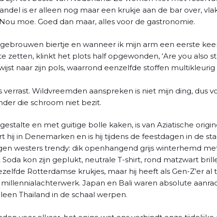
del is er alleen nog maar een krukje aan de bar over, vlak
Nou moe. Goed dan maar, alles voor de gastronomie.
jk gebrouwen biertje en wanneer ik mijn arm een eerste kee
e zetten, klinkt het plots half opgewonden, ‘Are you also st
ijst naar zijn pols, waarrond eenzelfde stoffen multikleur
zins verrast. Wildvreemden aanspreken is niet mijn ding, dus 
er die schroom niet bezit.
estalte en met guitige bolle kaken, is van Aziatische origi
ert hij in Denemarken en is hij tijdens de feestdagen in de s
gen westers trendy: dik openhangend grijs winterhemd met 
Soda kon zijn geplukt, neutrale T-shirt, rond matzwart brill
zelfde Rotterdamse krukjes, maar hij heeft als Gen-Z’er al
 millennialachterwerk. Japan en Bali waren absolute aanrad
leen Thailand in de schaal werpen.