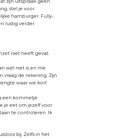
t zijn uitspraak geen
, stel je voor.
lijke hamburger. Fully-
n lustig verder
enzet niet heeft gevat.
an wel niet is en me
n vraag de rekening. Zijn
flengte waar we kort
nog een kommetje
e je eet om jezelf voor
aan te controleren. Ik
sloos bij. Zelfs in het