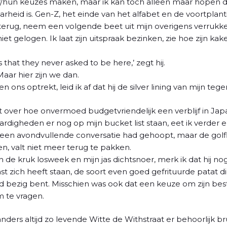
/hun keuzes maken, maar ik kan toch alleen maar hopen da
id is. Gen-Z, het einde van het alfabet en de voortplanting
 terug, neem een volgende beet uit mijn overigens verrukke
t gelogen. Ik laat zijn uitspraak bezinken, zie hoe zijn kake
 that they never asked to be here,’ zegt hij.
 Maar hier zijn we dan.
sen ons optrekt, leid ik af dat hij de silver lining van mijn teg
elt over hoe onvermoed budgetvriendelijk een verblijf in Jap
digheden er nog op mijn bucket list staan, eet ik verder e
op een avondvullende conversatie had gehoopt, maar de gol
, valt niet meer terug te pakken.
n de kruk losweek en mijn jas dichtsnoer, merk ik dat hij 
t zich heeft staan, de soort even goed gefrituurde patat di
 bezig bent. Misschien was ook dat een keuze om zijn best
 te vragen.
anders altijd zo levende Witte de Withstraat er behoorlijk brui