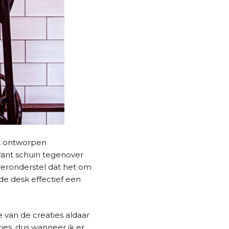
ak ontworpen
rant schuin tegenover
 veronderstel dat het om
de desk effectief een
 van de creaties aldaar
ies, dus wanneer ik er