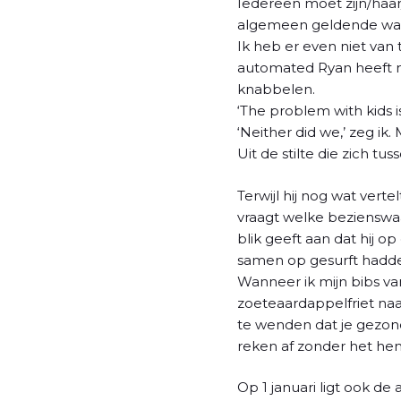
Iedereen moet zijn/haar
algemeen geldende waarhe
Ik heb er even niet van
automated Ryan heeft nie
knabbelen.
‘The problem with kids is
‘Neither did we,’ zeg ik.
Uit de stilte die zich tus
Terwijl hij nog wat vert
vraagt welke bezienswaar
blik geeft aan dat hij 
samen op gesurft hadden
Wanneer ik mijn bibs va
zoeteaardappelfriet naas
te wenden dat je gezond
reken af zonder het hem
Op 1 januari ligt ook de 