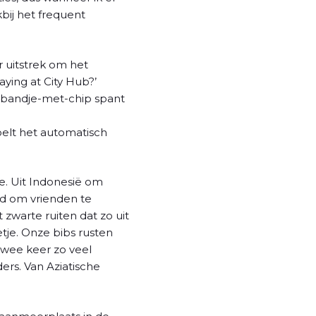
bij het frequent
r uitstrek om het
aying at City Hub?’
ig bandje-met-chip spant
voelt het automatisch
ne. Uit Indonesië om
tad om vrienden te
zwarte ruiten dat zo uit
etje. Onze bibs rusten
 twee keer zo veel
ers. Van Aziatische