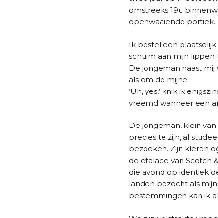
omstreeks 19u binnenwan
openwaaiende portiek. 
Ik bestel een plaatseli
schuim aan mijn lippen t
De jongeman naast mij w
als om de mijne.
‘Uh, yes,’ knik ik enigs
vreemd wanneer een and
De jongeman, klein van g
precies te zijn, al stude
bezoeken. Zijn kleren o
de etalage van Scotch & 
die avond op identiek de
landen bezocht als mijn
bestemmingen kan ik al