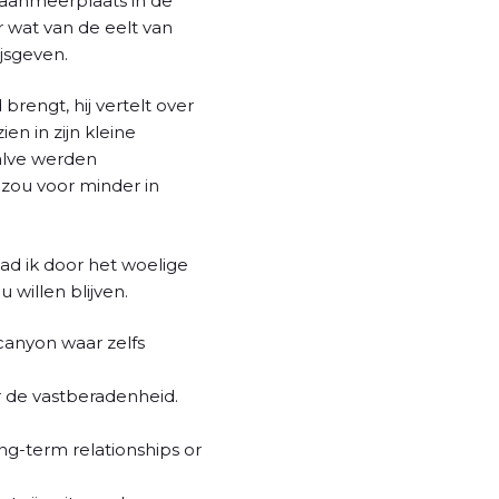
e aanmeerplaats in de
 wat van de eelt van
jsgeven.
brengt, hij vertelt over
ien in zijn kleine
alve werden
 zou voor minder in
had ik door het woelige
 willen blijven.
 canyon waar zelfs
er de vastberadenheid.
ong-term relationships or