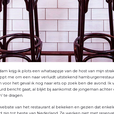
dam krijg ik plots een whatsappje van de host van mijn str
 appt me om een naar verluidt uitstekend hamburgerrestau
n voor het geval ik nog naar iets op zoek ben die avond. Ik
rd bericht gaat, al blijkt bij aankomst de jongeman achter 
’ te dragen.
ebsite van het restaurant al bekeken en gezien dat enkele
d zijn tot beste van Nederland. Ze werken niet met reservat