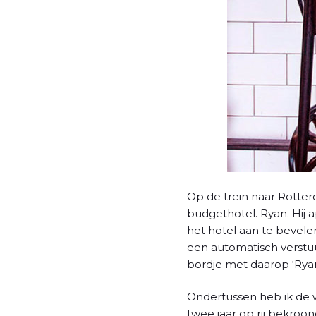
l
Op de trein naar Rotter
budgethotel. Ryan. Hij
het hotel aan te bevele
een automatisch verstuu
bordje met daarop ‘Ryan
Ondertussen heb ik de w
twee jaar op rij bekroon