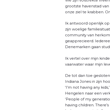
We zijn volstrekte vree
grootste havenstad van 
onze ziel te krabben. O
Ik antwoord openlijk op 
zijn woelige familiesitua
community van herkomst
geapprecieerd. Iedereen 
Denemarken gaan stud
Ik vertel over mijn kind
vaarwater waar mijn leve
De tot dan toe gesloten 
Indiana Jones in zijn h
‘I’m not having any kids
Hengelen naar een verkl
‘People of my generation
having children. There’