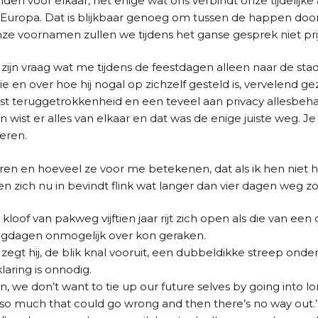
mden voor elkaar, het enige wat ons verbindt onze tijdelijk
Europa. Dat is blijkbaar genoeg om tussen de happen door
nze voornamen zullen we tijdens het ganse gesprek niet pri
zijn vraag wat me tijdens de feestdagen alleen naar de stad 
tie en over hoe hij nogal op zichzelf gesteld is, vervelend gez
 teruggetrokkenheid en een teveel aan privacy allesbeh
wist er alles van elkaar en dat was de enige juiste weg. Je
eren.
eren en hoeveel ze voor me betekenen, dat als ik hen niet 
n zich nu in bevindt flink wat langer dan vier dagen weg zou
kloof van pakweg vijftien jaar rijt zich open als die van een
oogdagen onmogelijk over kon geraken.
,’ zegt hij, de blik knal vooruit, een dubbeldikke streep ond
aring is onnodig.
, we don’t want to tie up our future selves by going into l
s so much that could go wrong and then there’s no way out.’