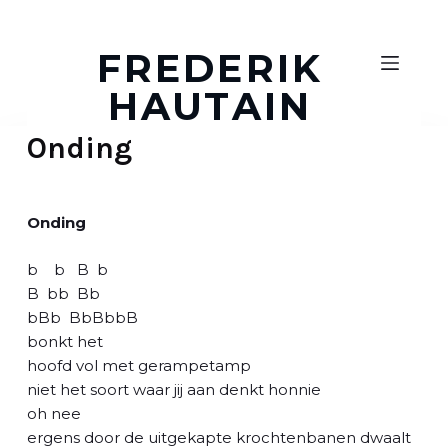
D
o
FREDERIK
o
HAUTAIN
r
g
Onding
a
a
n
n
Onding
a
a
b b B b
r
B bb Bb
a
bBb BbBbbB
r
bonkt het
t
hoofd vol met gerampetamp
i
niet het soort waar jij aan denkt honnie
k
oh nee
e
ergens door de uitgekapte krochtenbanen dwaalt