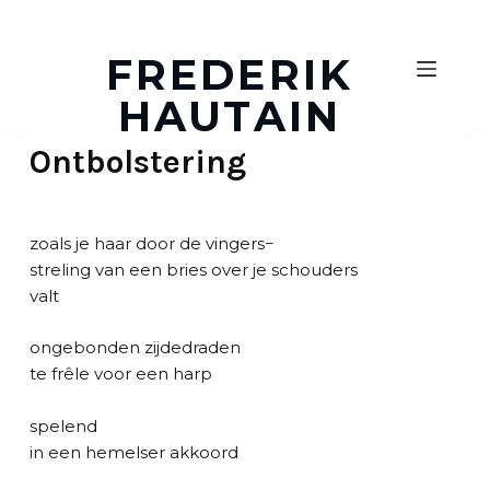
D
o
FREDERIK
o
HAUTAIN
r
g
Ontbolstering
a
a
n
n
zoals je haar door de vingers−
a
streling van een bries over je schouders
a
valt
r
a
ongebonden zijdedraden
r
te frêle voor een harp
t
i
spelend
k
in een hemelser akkoord
e