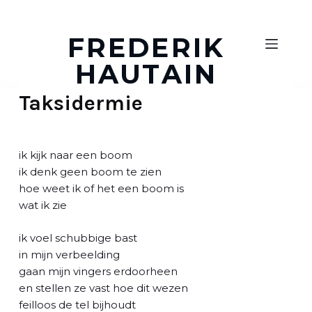
D
o
FREDERIK
o
HAUTAIN
r
g
Taksidermie
a
a
n
n
ik kijk naar een boom
a
ik denk geen boom te zien
a
hoe weet ik of het een boom is
r
wat ik zie
a
r
ik voel schubbige bast
t
in mijn verbeelding
i
gaan mijn vingers erdoorheen
k
en stellen ze vast hoe dit wezen
e
feilloos de tel bijhoudt