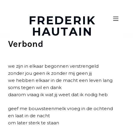
D
o
FREDERIK
o
HAUTAIN
r
g
Verbond
a
a
n
n
we zijn in elkaar begonnen verstrengeld
a
zonder jou geen ik zonder mij geen jij
a
we hebben elkaar in de macht een leven lang
r
soms tegen wil en dank
a
daarom vraag ik wat jij weet dat ik nodig heb
r
t
geef me bouwsteenmelk vroeg in de ochtend
i
en laat in de nacht
k
om later sterk te staan
e