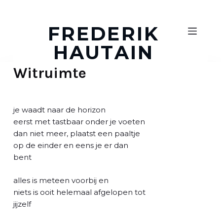
D
o
FREDERIK
o
HAUTAIN
r
g
Witruimte
a
a
n
n
je waadt naar de horizon
a
eerst met tastbaar onder je voeten
a
dan niet meer, plaatst een paaltje
r
op de einder en eens je er dan
a
bent
r
t
alles is meteen voorbij en
i
niets is ooit helemaal afgelopen tot
k
jijzelf
e