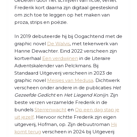
Gebeten door het schrijven van fictie, verliet
Frederik kort daarna zijn digitaal geesteskind
om zich toe te leggen op het maken van
proza, strips en poëzie.
In 2019 debuteerde hij bij Oogachtend met de
graphic novel
De Walvis
, met tekenwerk van
Hanne Dewachter. Eind 2022 verscheen zijn
kortverhaal
Een verdwijnen
in de Literaire
Adventskalender van Pelckmans. Bij
Standaard Uitgeverij verscheen in 2023 de
graphic novel
Meisjes van Medusa
. Dichtwerk
verscheen onder andere in de publicaties
Het
Gezeefde Gedicht
en
Het Liegend Konijn
. Zijn
beste verzen verzamelde Frederik in de
bundels
Sterrenwacht
en
Op een dag stap je
uit jezelf
. Hiervoor richtte Frederik zijn eigen
uitgeverij, Hofman, op. Zijn debuutroman
Hij
komt terug
verscheen in 2024 bij Uitgeverij