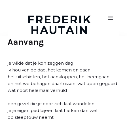
D
o
FREDERIK
o
HAUTAIN
r
g
Aanvang
a
a
n
n
je wilde dat je kon zeggen dag
a
ik hou van de dag, het komen en gaan
a
het uitschieten, het aankloppen, het heengaan
r
en het welbehagen daartussen, wat open gegooid
a
wat nooit helemaal verhuld
r
t
een gezel die je door zich laat wandelen
i
je je eigen pad bijeen laat harken dan wel
k
op sleeptouw neemt
e