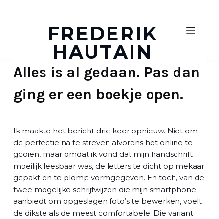
D
o
FREDERIK
o
HAUTAIN
r
g
Alles is al gedaan. Pas dan
a
a
ging er een boekje open.
n
n
a
a
Ik maakte het bericht drie keer opnieuw. Niet om
r
de perfectie na te streven alvorens het online te
a
gooien, maar omdat ik vond dat mijn handschrift
r
moeilijk leesbaar was, de letters te dicht op mekaar
t
gepakt en te plomp vormgegeven. En toch, van de
i
twee mogelijke schrijfwijzen die mijn smartphone
k
aanbiedt om opgeslagen foto’s te bewerken, voelt
e
de dikste als de meest comfortabele. Die variant