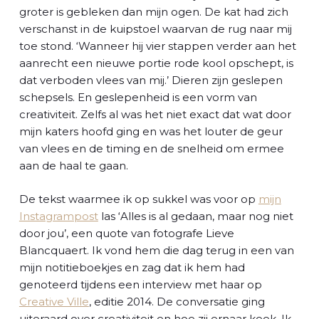
groter is gebleken dan mijn ogen. De kat had zich
verschanst in de kuipstoel waarvan de rug naar mij
toe stond. ‘Wanneer hij vier stappen verder aan het
aanrecht een nieuwe portie rode kool opschept, is
dat verboden vlees van mij.’ Dieren zijn geslepen
schepsels. En geslepenheid is een vorm van
creativiteit. Zelfs al was het niet exact dat wat door
mijn katers hoofd ging en was het louter de geur
van vlees en de timing en de snelheid om ermee
aan de haal te gaan.
De tekst waarmee ik op sukkel was voor op
mijn
Instagrampost
las ‘Alles is al gedaan, maar nog niet
door jou’, een quote van fotografe Lieve
Blancquaert. Ik vond hem die dag terug in een van
mijn notitieboekjes en zag dat ik hem had
genoteerd tijdens een interview met haar op
Creative Ville
, editie 2014. De conversatie ging
uiteraard over creativiteit en hoe zij ernaar keek. Ik