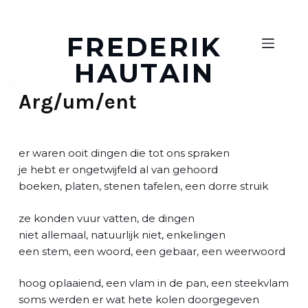
D
o
FREDERIK
o
HAUTAIN
r
g
Arg/um/ent
a
a
n
n
er waren ooit dingen die tot ons spraken
a
je hebt er ongetwijfeld al van gehoord
a
boeken, platen, stenen tafelen, een dorre struik
r
a
ze konden vuur vatten, de dingen
r
niet allemaal, natuurlijk niet, enkelingen
t
een stem, een woord, een gebaar, een weerwoord
i
k
hoog oplaaiend, een vlam in de pan, een steekvlam
e
soms werden er wat hete kolen doorgegeven