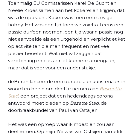
l
Toenmalig EU Comissarissen Karel De Gucht en
Neelie Kroes samen aan het kokerellen krijgen, dat
was de opdracht. Koken was toen een stevige
hobby. Het was een tijd toen we zoiets al eens een
passie durfden noemen, een tijd waarin passie nog
niet aanvoelde als een uitgehold en verplicht etiket
op activiteiten die men frequent en met veel
plezier beoefent. Wat niet wil zeggen dat
verplichting en passie niet kunnen samengaan,
maar dat is voer voor een ander stukje.
deBuren lanceerde een oproep aan kunstenaars in
woord en beeld om deel te nemen aan
Besmette
Stad
, een project dat een hedendaags corona-
antwoord moet bieden op
Bezette Stad
, de
doorbraakbundel van Paul van Ostaijen.
Het was een oproep waar ik moest en zou aan
deelnemen. Op mijn 17e was van Ostaijen namelijk