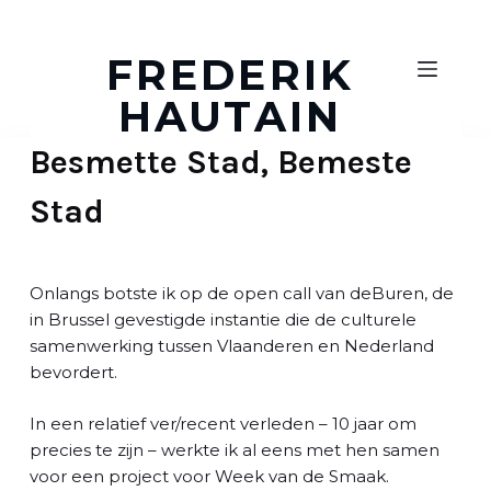
D
o
FREDERIK
o
HAUTAIN
r
g
Besmette Stad, Bemeste
a
a
Stad
n
n
a
a
Onlangs botste ik op de open call van deBuren, de
r
in Brussel gevestigde instantie die de culturele
a
samenwerking tussen Vlaanderen en Nederland
r
bevordert.
t
i
In een relatief ver/recent verleden – 10 jaar om
k
precies te zijn – werkte ik al eens met hen samen
e
voor een project voor Week van de Smaak.