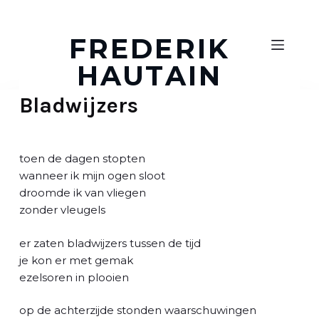
D
o
FREDERIK
o
HAUTAIN
r
g
Bladwijzers
a
a
n
n
toen de dagen stopten
a
wanneer ik mijn ogen sloot
a
droomde ik van vliegen
r
zonder vleugels
a
r
er zaten bladwijzers tussen de tijd
t
je kon er met gemak
i
ezelsoren in plooien
k
e
op de achterzijde stonden waarschuwingen