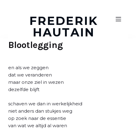
D
o
FREDERIK
o
HAUTAIN
r
g
Blootlegging
a
a
n
n
en als we zeggen
a
dat we veranderen
a
maar onze ziel in wezen
r
dezelfde blijft
a
r
schaven we dan in werkelijkheid
t
niet anders dan stukjes weg
i
op zoek naar de essentie
k
van wat we altijd al waren
e