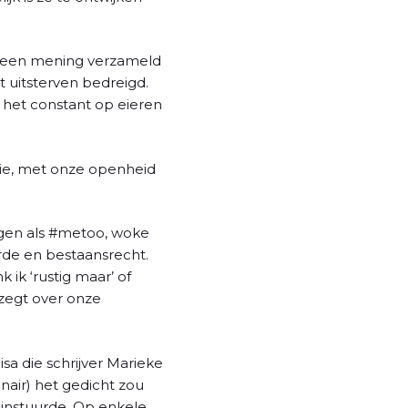
d een mening verzameld
 uitsterven bedreigd.
 het constant op eieren
ie, met onze openheid
ngen als #metoo, woke
de en bestaansrecht.
ik ‘rustig maar’ of
 zegt over onze
sa die schrijver Marieke
inair) het gedicht zou
 instuurde. Op enkele