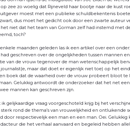
 op zee zo woelig dat Rijneveld haar bootje naar de kust ro
uitgever moest met een publieke schuldbekentenis boete
n zwart, dus moet het gedicht ook door een zwarte auteur 
het niet dat het team van Gorman zelf had instemd met de
reemd, toch?
 enkele maanden geleden las ik een artikel over een ond
had geschreven over de ongelijkheden tussen mannen en 
itie van de vrouw tegenover de man wetenschappelijk be
journalist(e, maar dat doet er eigenlijk niet toe) op het ein
t een boek dat de waarheid over de vrouw probeert bloot te
aan. Gelukkig antwoordt de onderzoeker dat het net een p
twee mannen kan geschreven zijn.
 ik gelijkaardige vraag voorgeschoteld krijg bij het verschi
t sterk rond de thema’s van vrouwelijkheid en ontluikende se
door respectievelijk een man en een man. Oei. Gelukkig ka
edacteur die het verhaal aanvaard en begeleid hebben alleb