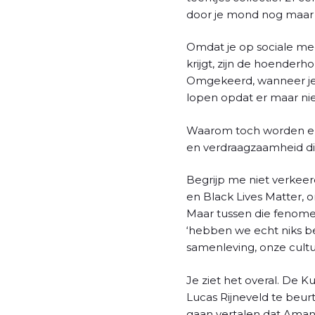
door je mond nog maar 
Omdat je op sociale me
krijgt, zijn de hoender
Omgekeerd, wanneer je n
lopen opdat er maar niet
Waarom toch worden er 
en verdraagzaamheid d
Begrijp me niet verkee
en Black Lives Matter,
Maar tussen die fenomen
‘hebben we echt niks be
samenleving, onze cultu
Je ziet het overal. De K
Lucas Rijneveld te beurt 
gaan vertalen dat Aman