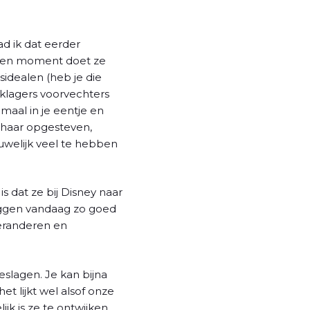
d ik dat eerder
even moment doet ze
idealen (heb je die
klagers voorvechters
aal in je eentje en
 haar opgesteven,
uwelijk veel te hebben
 dat ze bij Disney naar
liggen vandaag zo goed
veranderen en
eslagen. Je kan bijna
t lijkt wel alsof onze
jk is ze te ontwijken