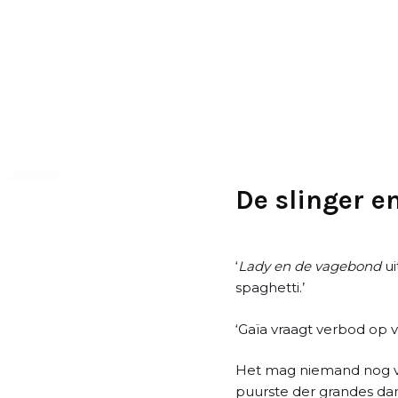
D
o
o
r
g
a
a
n
n
De slinger e
a
a
r
‘
Lady en de vagebond
ui
a
spaghetti.’
r
t
‘Gaïa vraagt verbod op 
i
k
Het mag niemand nog ve
e
puurste der grandes dam