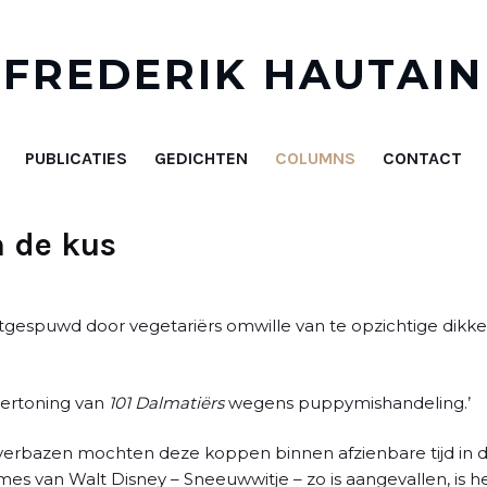
FREDERIK HAUTAIN
PUBLICATIES
GEDICHTEN
COLUMNS
CONTACT
n de kus
tgespuwd door vegetariërs omwille van te opzichtige dikke
vertoning van
101 Dalmatiërs
wegens puppymishandeling.’
rbazen mochten deze koppen binnen afzienbare tijd in de
es van Walt Disney – Sneeuwwitje – zo is aangevallen, is 