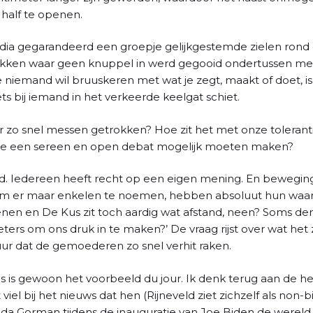
half te openen.
dia gegarandeerd een groepje gelijkgestemde zielen ron
hokken waar geen knuppel in werd gegooid ondertussen met
iemand wil bruuskeren met wat je zegt, maakt of doet, is
s bij iemand in het verkeerde keelgat schiet.
zo snel messen getrokken? Hoe zit het met onze tolerant
ie een sereen en open debat mogelijk moeten maken?
rd. Iedereen heeft recht op een eigen mening. En bewegi
 om er maar enkelen te noemen, hebben absoluut hun waar
en en De Kus zit toch aardig wat afstand, neen? Soms denk 
ters om ons druk in te maken?’ De vraag rijst over wat het
ur dat de gemoederen zo snel verhit raken.
us is gewoon het voorbeeld du jour. Ik denk terug aan de hei
viel bij het nieuws dat hen (Rijneveld ziet zichzelf als non-b
da Gorman tijdens de inauguratie van Joe Biden de wereld