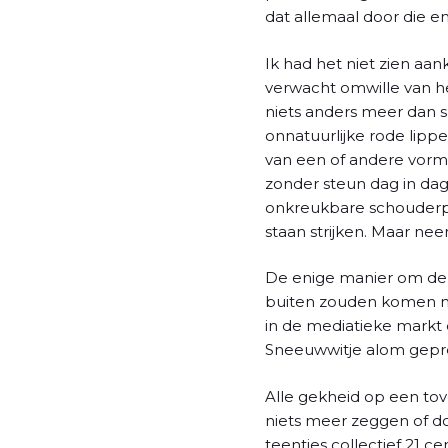
l
dat allemaal door die en
Ik had het niet zien aa
verwacht omwille van h
niets anders meer dan s
onnatuurlijke rode lip
van een of andere vorm
zonder steun dag in da
onkreukbare schouderpof
staan strijken. Maar ne
De enige manier om de o
buiten zouden komen met
in de mediatieke markt 
Sneeuwwitje alom geprez
Alle gekheid op een tove
niets meer zeggen of doe
teentjes collectief 21 c