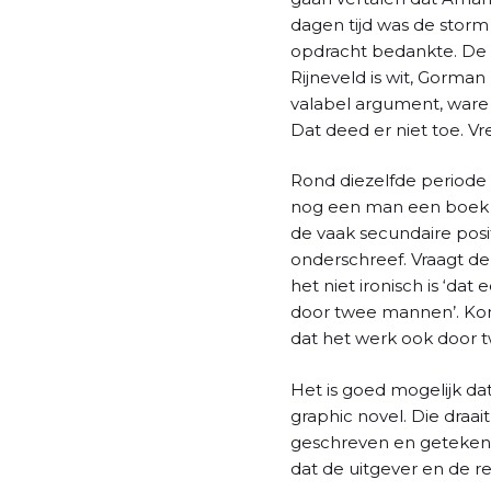
dagen tijd was de storm
opdracht bedankte. De 
Rijneveld is wit, Gorma
valabel argument, ware 
Dat deed er niet toe. V
Rond diezelfde periode
nog een man een boek 
de vaak secundaire pos
onderschreef. Vraagt de 
het niet ironisch is ‘da
door twee mannen’. Kom
dat het werk ook door 
Het is goed mogelijk dat
graphic novel. Die draai
geschreven en getekend 
dat de uitgever en de r