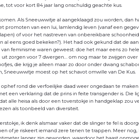
e, tot voor kort 84 jaar lang onschuldig geachte kus.
nkomen. Als Sneeuwwitje al aangeklaagd zou worden, dan ha
et promoten van een lui, lamlendig leven (vanaf een geg
lapen) of voor het nastreven van onbereikbare schoonheids
pen al eens goed bekeken?). Het had ook gekund dat de aan
 van feminisme waren geweest: doe het maar eens zo helem
g uit zorgen voor 7 dwergen… om nog maar te zwijgen over
jes, die krijg je alleen maar zo door onder dwang schabo
en, Sneeuwwitje moest op het schavot omwille van De Kus.
phef rond die verfoeilijke daad weer ongedaan te maken is
 een verklaring dat de prins in feite transgender is. Die 
dat alle heisa als door een toverstokje in handgeklap zou 
en als toonbeeld van diversiteit.
rstokje, ik denk alsmaar vaker dat de slinger te fel is doorg
n of je riskeert iemand zere tenen te trappen. Meer nog, he
entimeter langer zijn geworden, waardoor het haast onmogeli