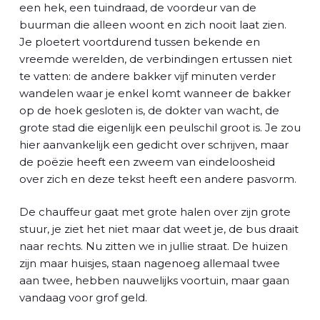
l
een hek, een tuindraad, de voordeur van de
buurman die alleen woont en zich nooit laat zien.
Je ploetert voortdurend tussen bekende en
vreemde werelden, de verbindingen ertussen niet
te vatten: de andere bakker vijf minuten verder
wandelen waar je enkel komt wanneer de bakker
op de hoek gesloten is, de dokter van wacht, de
grote stad die eigenlijk een peulschil groot is. Je zou
hier aanvankelijk een gedicht over schrijven, maar
de poëzie heeft een zweem van eindeloosheid
over zich en deze tekst heeft een andere pasvorm.
De chauffeur gaat met grote halen over zijn grote
stuur, je ziet het niet maar dat weet je, de bus draait
naar rechts. Nu zitten we in jullie straat. De huizen
zijn maar huisjes, staan nagenoeg allemaal twee
aan twee, hebben nauwelijks voortuin, maar gaan
vandaag voor grof geld.