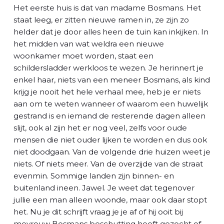
Het eerste huis is dat van madame Bosmans. Het
staat leeg, er zitten nieuwe ramen in, ze zijn zo
helder dat je door alles heen de tuin kan inkijken. In
het midden van wat weldra een nieuwe
woonkamer moet worden, staat een
schildersladder werkloos te wezen. Je herinnert je
enkel haar, niets van een meneer Bosmans, als kind
krijg je nooit het hele verhaal mee, heb je er niets
aan om te weten wanneer of waarom een huwelijk
gestrand is en iemand de resterende dagen alleen
slijt, ook al zijn het er nog veel, zelfs voor oude
mensen die niet ouder lijken te worden en dus ook
niet doodgaan. Van de volgende drie huizen weet je
niets. Of niets meer. Van de overzijde van de straat
evenmin. Sommige landen zijn binnen- en
buitenland ineen. Jawel. Je weet dat tegenover
jullie een man alleen woonde, maar ook daar stopt
het. Nu je dit schrijft vraag je je af of hij ooit bij
mevrouw Bosmans beschutting heeft gezocht of