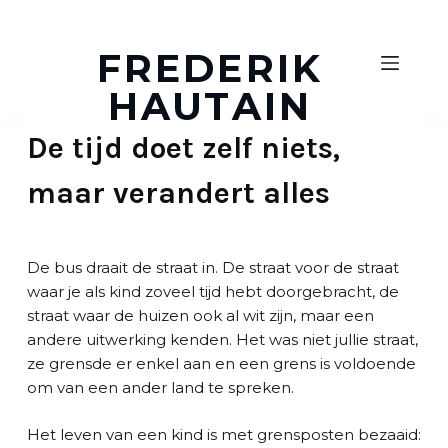
D
o
FREDERIK
o
HAUTAIN
r
g
De tijd doet zelf niets,
a
a
maar verandert alles
n
n
a
a
De bus draait de straat in. De straat voor de straat
r
waar je als kind zoveel tijd hebt doorgebracht, de
a
straat waar de huizen ook al wit zijn, maar een
r
andere uitwerking kenden. Het was niet jullie straat,
t
ze grensde er enkel aan en een grens is voldoende
i
om van een ander land te spreken.
k
e
Het leven van een kind is met grensposten bezaaid: