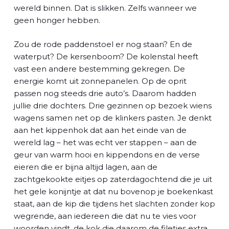
wereld binnen. Dat is slikken. Zelfs wanneer we
geen honger hebben.
Zou de rode paddenstoel er nog staan? En de
waterput? De kersenboom? De kolenstal heeft
vast een andere bestemming gekregen. De
energie komt uit zonnepanelen. Op de oprit
passen nog steeds drie auto’s. Daarom hadden
jullie drie dochters. Drie gezinnen op bezoek wiens
wagens samen net op de klinkers pasten. Je denkt
aan het kippenhok dat aan het einde van de
wereld lag – het was echt ver stappen – aan de
geur van warm hooi en kippendons en de verse
eieren die er bijna altijd lagen, aan de
zachtgekookte eitjes op zaterdagochtend die je uit
het gele konijntje at dat nu bovenop je boekenkast
staat, aan de kip die tijdens het slachten zonder kop
wegrende, aan iedereen die dat nu te vies voor
woorden vindt, de kok die daarom de filetjes extra