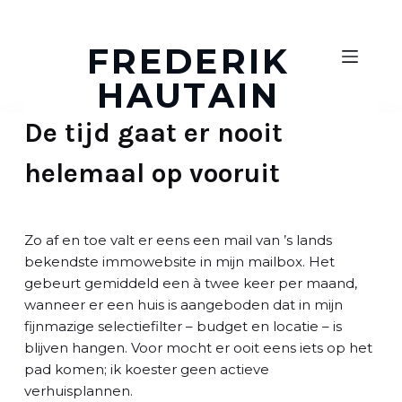
D
o
FREDERIK
o
HAUTAIN
r
g
De tijd gaat er nooit
a
a
helemaal op vooruit
n
n
a
a
Zo af en toe valt er eens een mail van ’s lands
r
bekendste immowebsite in mijn mailbox. Het
a
gebeurt gemiddeld een à twee keer per maand,
r
wanneer er een huis is aangeboden dat in mijn
t
fijnmazige selectiefilter – budget en locatie – is
i
blijven hangen. Voor mocht er ooit eens iets op het
k
pad komen; ik koester geen actieve
e
verhuisplannen.