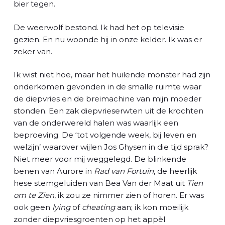
bier tegen.
De weerwolf bestond. Ik had het op televisie
gezien. En nu woonde hij in onze kelder. Ik was er
zeker van.
Ik wist niet hoe, maar het huilende monster had zijn
onderkomen gevonden in de smalle ruimte waar
de diepvries en de breimachine van mijn moeder
stonden. Een zak diepvrieserwten uit de krochten
van de onderwereld halen was waarlijk een
beproeving. De ‘tot volgende week, bij leven en
welzijn’ waarover wijlen Jos Ghysen in die tijd sprak?
Niet meer voor mij weggelegd. De blinkende
benen van Aurore in
Rad van Fortuin
, de heerlijk
hese stemgeluiden van Bea Van der Maat uit
Tien
om te Zien
, ik zou ze nimmer zien of horen. Er was
ook geen
lying
of
cheating
aan; ik kon moeilijk
zonder diepvriesgroenten op het appèl