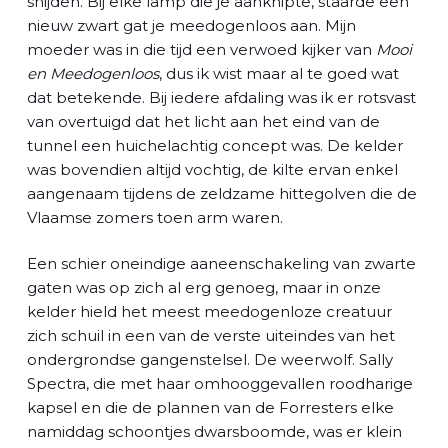
snijden. Bij elke lamp die je aanknipte, staarde een
nieuw zwart gat je meedogenloos aan. Mijn
moeder was in die tijd een verwoed kijker van
Mooi
en Meedogenloos
, dus ik wist maar al te goed wat
dat betekende. Bij iedere afdaling was ik er rotsvast
van overtuigd dat het licht aan het eind van de
tunnel een huichelachtig concept was. De kelder
was bovendien altijd vochtig, de kilte ervan enkel
aangenaam tijdens de zeldzame hittegolven die de
Vlaamse zomers toen arm waren.
Een schier oneindige aaneenschakeling van zwarte
gaten was op zich al erg genoeg, maar in onze
kelder hield het meest meedogenloze creatuur
zich schuil in een van de verste uiteindes van het
ondergrondse gangenstelsel. De weerwolf. Sally
Spectra, die met haar omhooggevallen roodharige
kapsel en die de plannen van de Forresters elke
namiddag schoontjes dwarsboomde, was er klein