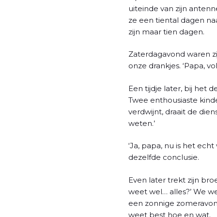
uiteinde van zijn antenn
ze een tiental dagen naa
zijn maar tien dagen.
Zaterdagavond waren zij
onze drankjes. ‘Papa, vo
Een tijdje later, bij he
Twee enthousiaste kinde
verdwijnt, draait de dien
weten.’
‘Ja, papa, nu is het echt
dezelfde conclusie.
Even later trekt zijn broe
weet wel… alles?’ We we
een zonnige zomeravond
weet best hoe en wat.