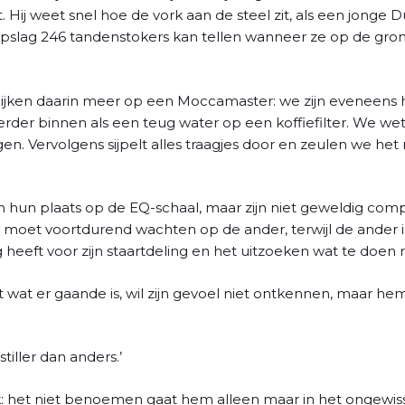
t. Hij weet snel hoe de vork aan de steel zit, als een jonge 
pslag 246 tandenstokers kan tellen wanneer ze op de grond
k lijken daarin meer op een Moccamaster: we zijn eveneens
der binnen als een teug water op een koffiefilter. We w
 Vervolgens sijpelt alles traagjes door en zeulen we het r
hun plaats op de EQ-schaal, maar zijn niet geweldig comp
s, moet voortdurend wachten op de ander, terwijl de ander 
 heeft voor zijn staartdeling en het uitzoeken wat te doen 
weet wat er gaande is, wil zijn gevoel niet ontkennen, maar h
stiller dan anders.’
 het niet benoemen gaat hem alleen maar in het ongewisse