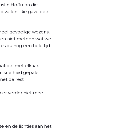
Dustin Hoffman die
 vallen. Die gave deelt
 heel gevoelige wezens,
eten niet meteen wat we
esidu nog een hele tijd
atibel met elkaar.
in snelheid gepakt
met de rest.
em er verder niet mee
 en de lichtjes aan het