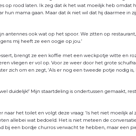
es op rood laten. Ik zeg dat ik het wat moeilijk heb omdat h
r hun mama gaan. Maar dat ik niet wil dat hij daarmee in zij
n antennes ook wat op het spoor. We zitten op restaurant,
lgens mij heeft ze een oogje op jou.’
t dessert, brengt ze een koffie met een weckpotje witte en 
ren vliegen er vol op. Voor ze weer door het grote schuif
ster zich om en zegt, ‘Als er nog een tweede potje nodig is, l
 wel duidelijk!’ Mijn staartdeling is ondertussen gemaakt, rest
r naar het toilet en volgt deze vraag: ‘Is het niet moeilijk al 
ten allebei wat bedoeld. Het is niet meteen de conversatie
 bij een bordje churros verwacht te hebben, maar een pie