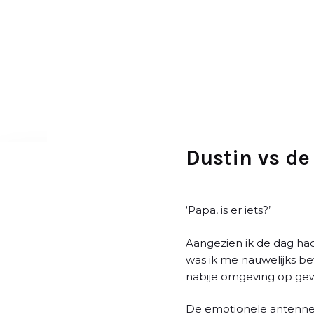
D
o
o
r
g
a
a
n
n
Dustin vs d
a
a
r
‘Papa, is er iets?’
a
r
Aangezien ik de dag had
t
was ik me nauwelijks bew
i
nabije omgeving op ge
k
e
De emotionele antennes 