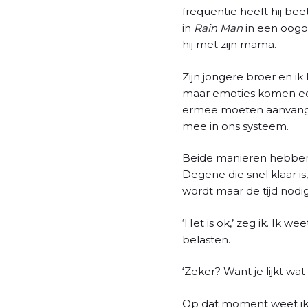
l
frequentie heeft hij bee
in
Rain Man
in een oogo
hij met zijn mama.
Zijn jongere broer en i
maar emoties komen eer
ermee moeten aanvangen.
mee in ons systeem.
Beide manieren hebben 
Degene die snel klaar i
wordt maar de tijd nodig
‘Het is ok,’ zeg ik. Ik 
belasten.
‘Zeker? Want je lijkt wat 
Op dat moment weet ik: