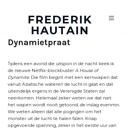
D
o
FREDERIK
o
HAUTAIN
r
g
Dynamietpraat
a
a
n
n
Tijdens een avond die uitspon in de nacht keek ik
a
de nieuwe Netflix-blockbuster
A House of
a
Dynamite
. Die film begint met een kernwapen dat
r
vanuit Aziatische wateren de lucht in gaat en dat
a
uiteindelijk ergens in de Verenigde Staten zal
r
neerkomen. Helemaal zeker weten we dat niet:
t
het wapen wordt nooit getoond, de inslag evenmin.
i
We weten alleen dat alle pogingen om het
k
monster uit de lucht te halen falen. Knap
e
opgevoerde spanning, zeker in het eerste uur van