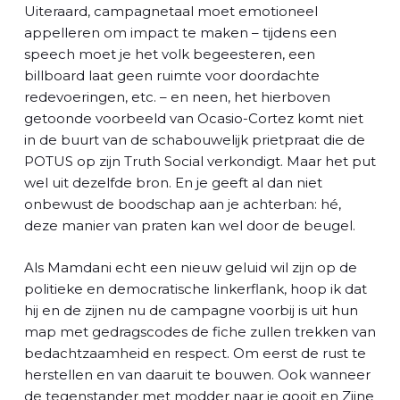
Uiteraard, campagnetaal moet emotioneel
appelleren om impact te maken – tijdens een
speech moet je het volk begeesteren, een
billboard laat geen ruimte voor doordachte
redevoeringen, etc. – en neen, het hierboven
getoonde voorbeeld van Ocasio-Cortez komt niet
in de buurt van de schabouwelijk prietpraat die de
POTUS op zijn Truth Social verkondigt. Maar het put
wel uit dezelfde bron. En je geeft al dan niet
onbewust de boodschap aan je achterban: hé,
deze manier van praten kan wel door de beugel.
Als Mamdani echt een nieuw geluid wil zijn op de
politieke en democratische linkerflank, hoop ik dat
hij en de zijnen nu de campagne voorbij is uit hun
map met gedragscodes de fiche zullen trekken van
bedachtzaamheid en respect. Om eerst de rust te
herstellen en van daaruit te bouwen. Ook wanneer
de tegenstander met modder naar je gooit en Zijne