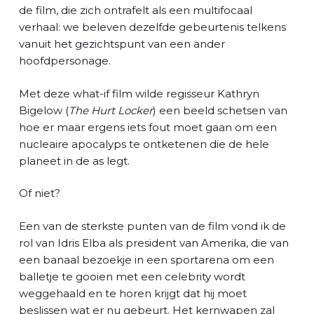
l
de film, die zich ontrafelt als een multifocaal
verhaal: we beleven dezelfde gebeurtenis telkens
vanuit het gezichtspunt van een ander
hoofdpersonage.
Met deze what-if film wilde regisseur Kathryn
Bigelow (
The Hurt Locker
) een beeld schetsen van
hoe er maar ergens iets fout moet gaan om een
nucleaire apocalyps te ontketenen die de hele
planeet in de as legt.
Of niet?
Een van de sterkste punten van de film vond ik de
rol van Idris Elba als president van Amerika, die van
een banaal bezoekje in een sportarena om een
balletje te gooien met een celebrity wordt
weggehaald en te horen krijgt dat hij moet
beslissen wat er nu gebeurt. Het kernwapen zal