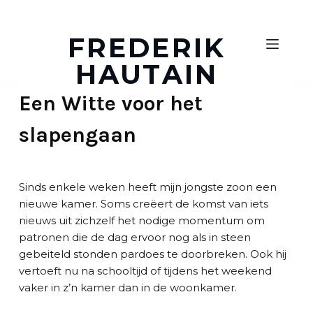
D
o
FREDERIK
o
HAUTAIN
r
g
Een Witte voor het
a
a
slapengaan
n
n
a
a
Sinds enkele weken heeft mijn jongste zoon een
r
nieuwe kamer. Soms creëert de komst van iets
a
nieuws uit zichzelf het nodige momentum om
r
patronen die de dag ervoor nog als in steen
t
gebeiteld stonden pardoes te doorbreken. Ook hij
i
vertoeft nu na schooltijd of tijdens het weekend
k
vaker in z’n kamer dan in de woonkamer.
e