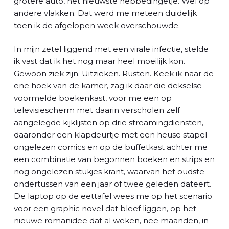
grotere auto, het nieuwste hebbedingetje. Wel op
andere vlakken. Dat werd me meteen duidelijk
toen ik de afgelopen week overschouwde.
In mijn zetel liggend met een virale infectie, stelde
ik vast dat ik het nog maar heel moeilijk kon.
Gewoon ziek zijn. Uitzieken. Rusten. Keek ik naar de
ene hoek van de kamer, zag ik daar die dekselse
voormelde boekenkast, voor me een op
televisiescherm met daarin verscholen zelf
aangelegde kijklijsten op drie streamingdiensten,
daaronder een klapdeurtje met een heuse stapel
ongelezen comics en op de buffetkast achter me
een combinatie van begonnen boeken en strips en
nog ongelezen stukjes krant, waarvan het oudste
ondertussen van een jaar of twee geleden dateert.
De laptop op de eettafel wees me op het scenario
voor een graphic novel dat bleef liggen, op het
nieuwe romanidee dat al weken, nee maanden, in