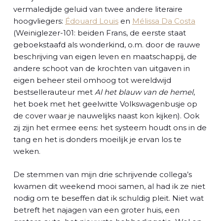
vermaledijde geluid van twee andere literaire
hoogvliegers:
Édouard Louis
en
Mélissa Da Costa
(Weiniglezer-101: beiden Frans, de eerste staat
geboekstaafd als wonderkind, o.m. door de rauwe
beschrijving van eigen leven en maatschappij, de
andere schoot van de krochten van uitgaven in
eigen beheer steil omhoog tot wereldwijd
bestsellerauteur met
Al het blauw van de hemel
,
het boek met het geelwitte Volkswagenbusje op
de cover waar je nauwelijks naast kon kijken). Ook
zij zijn het ermee eens: het systeem houdt ons in de
tang en het is donders moeilijk je ervan los te
weken.
De stemmen van mijn drie schrijvende collega’s
kwamen dit weekend mooi samen, al had ik ze niet
nodig om te beseffen dat ik schuldig pleit. Niet wat
betreft het najagen van een groter huis, een