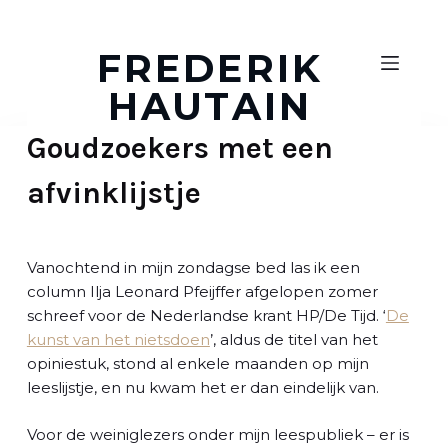
D
o
FREDERIK
o
HAUTAIN
r
g
Goudzoekers met een
a
a
afvinklijstje
n
n
a
a
Vanochtend in mijn zondagse bed las ik een
r
column Ilja Leonard Pfeijffer afgelopen zomer
a
schreef voor de Nederlandse krant HP/De Tijd. ‘
De
r
kunst van het nietsdoen
’, aldus de titel van het
t
opiniestuk, stond al enkele maanden op mijn
i
leeslijstje, en nu kwam het er dan eindelijk van.
k
e
Voor de weiniglezers onder mijn leespubliek – er is