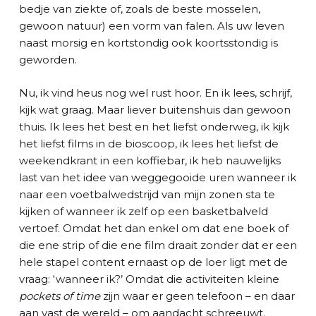
bedje van ziekte of, zoals de beste mosselen,
gewoon natuur) een vorm van falen. Als uw leven
naast morsig en kortstondig ook koortsstondig is
geworden.
Nu, ik vind heus nog wel rust hoor. En ik lees, schrijf,
kijk wat graag. Maar liever buitenshuis dan gewoon
thuis. Ik lees het best en het liefst onderweg, ik kijk
het liefst films in de bioscoop, ik lees het liefst de
weekendkrant in een koffiebar, ik heb nauwelijks
last van het idee van weggegooide uren wanneer ik
naar een voetbalwedstrijd van mijn zonen sta te
kijken of wanneer ik zelf op een basketbalveld
vertoef. Omdat het dan enkel om dat ene boek of
die ene strip of die ene film draait zonder dat er een
hele stapel content ernaast op de loer ligt met de
vraag: ‘wanneer ik?’ Omdat die activiteiten kleine
pockets of time
zijn waar er geen telefoon – en daar
aan vast de wereld – om aandacht schreeuwt.