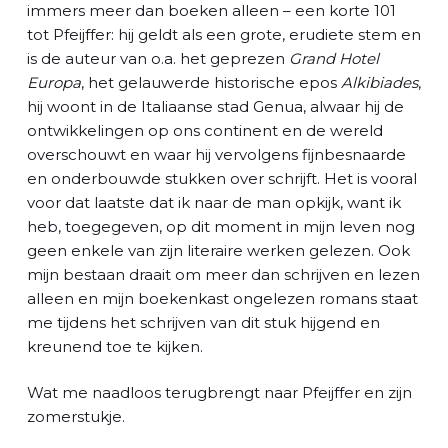
l
immers meer dan boeken alleen – een korte 101
tot Pfeijffer: hij geldt als een grote, erudiete stem en
is de auteur van o.a. het geprezen
Grand Hotel
Europa
, het gelauwerde historische epos
Alkibiades
,
hij woont in de Italiaanse stad Genua, alwaar hij de
ontwikkelingen op ons continent en de wereld
overschouwt en waar hij vervolgens fijnbesnaarde
en onderbouwde stukken over schrijft. Het is vooral
voor dat laatste dat ik naar de man opkijk, want ik
heb, toegegeven, op dit moment in mijn leven nog
geen enkele van zijn literaire werken gelezen. Ook
mijn bestaan draait om meer dan schrijven en lezen
alleen en mijn boekenkast ongelezen romans staat
me tijdens het schrijven van dit stuk hijgend en
kreunend toe te kijken.
Wat me naadloos terugbrengt naar Pfeijffer en zijn
zomerstukje.