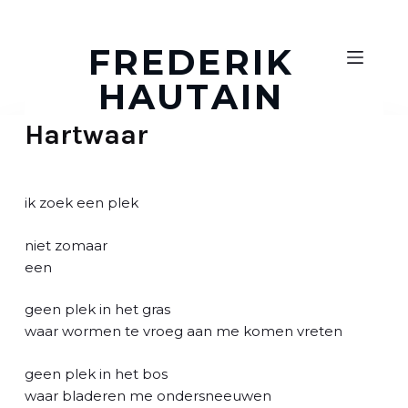
D
o
FREDERIK
o
HAUTAIN
r
g
Hartwaar
a
a
n
n
ik zoek een plek
a
a
niet zomaar
r
een
a
r
geen plek in het gras
t
waar wormen te vroeg aan me komen vreten
i
k
geen plek in het bos
e
waar bladeren me ondersneeuwen