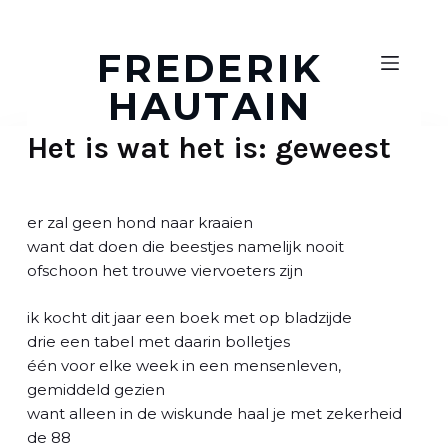
D
o
FREDERIK
o
HAUTAIN
r
g
Het is wat het is: geweest
a
a
n
n
er zal geen hond naar kraaien
a
want dat doen die beestjes namelijk nooit
a
ofschoon het trouwe viervoeters zijn
r
a
ik kocht dit jaar een boek met op bladzijde
r
drie een tabel met daarin bolletjes
t
één voor elke week in een mensenleven,
i
gemiddeld gezien
k
want alleen in de wiskunde haal je met zekerheid
e
de 88