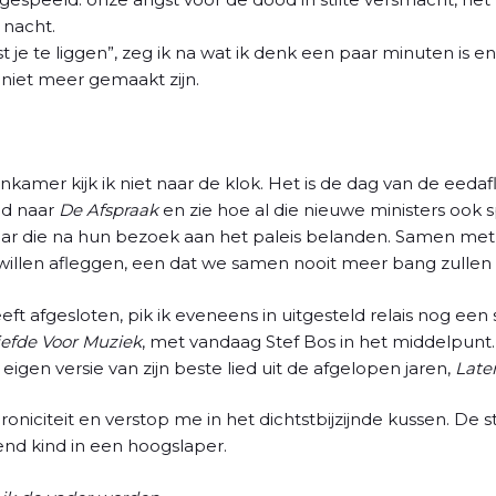
 nacht.
st je te liggen”, zeg ik na wat ik denk een paar minuten is 
niet meer gemaakt zijn.
mer kijk ik niet naar de klok. Het is de dag van de eeda
eld naar
De Afspraak
en zie hoe al die nieuwe ministers ook s
ar die na hun bezoek aan het paleis belanden. Samen met 
llen afleggen, een dat we samen nooit meer bang zullen zi
ft afgesloten, pik ik eveneens in uitgesteld relais nog een
iefde Voor Muziek
, met vandaag Stef Bos in het middelpunt
gen versie van zijn beste lied uit de afgelopen jaren,
Later
roniciteit en verstop me in het dichtstbijzijnde kussen. De st
nd kind in een hoogslaper.