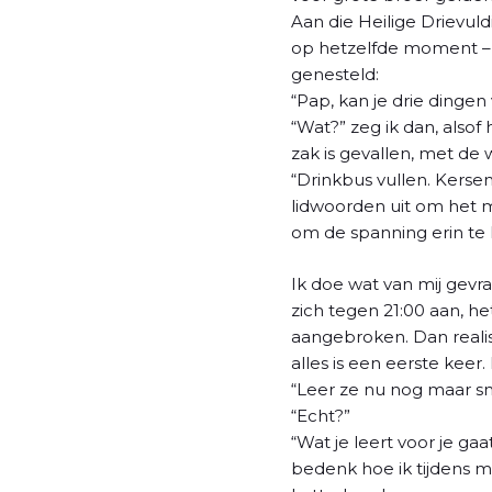
l
Aan die Heilige Drievul
op hetzelfde moment – n
genesteld:
“Pap, kan je drie dingen
“Wat?” zeg ik dan, alsof
zak is gevallen, met de
“Drinkbus vullen. Kerse
lidwoorden uit om het m
om de spanning erin te 
Ik doe wat van mij gevr
zich tegen 21:00 aan, he
aangebroken. Dan realis
alles is een eerste keer.
“Leer ze nu nog maar sne
“Echt?”
“Wat je leert voor je ga
bedenk hoe ik tijdens m