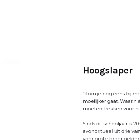
D
o
o
r
g
a
a
n
n
Hoogslaper
a
a
r
“Kom je nog eens bij me 
a
moeilijker gaat. Waari
r
moeten trekken voor nach
t
i
Sinds dit schooljaar is 
k
avondritueel uit drie v
e
voor grote broer gelden