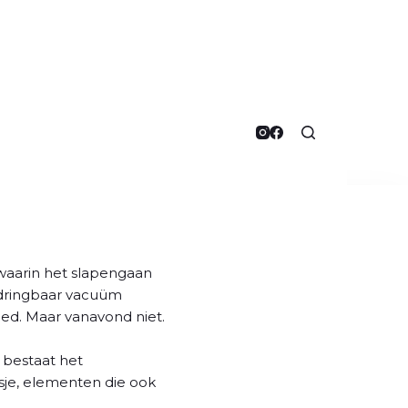
 waarin het slapengaan
rdringbaar vacuüm
 bed. Maar vanavond niet.
, bestaat het
sje, elementen die ook