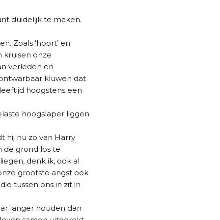
nt duidelijk te maken.
n. Zoals ‘hoort’ en
üm kruisen onze
an verleden en
onontwarbaar kluwen dat
eeftijd hoogstens een
elaste hoogslaper liggen
t hij nu zo van Harry
 de grond los te
iegen, denk ik, ook al
onze grootste angst ook
ie tussen ons in zit in
 jaar langer houden dan
 leven samen uitgerekt.