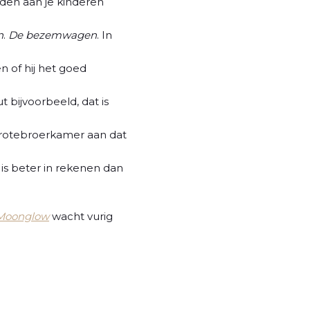
eden aan je kinderen
n
.
De bezemwagen
. In
n of hij het goed
t bijvoorbeeld, dat is
e grotebroerkamer aan dat
 is beter in rekenen dan
Moonglow
wacht vurig