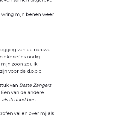
en wring mijn benen weer
flegging van de nieuwe
piekbriefjes nodig
mijn zoon zou ik
jn voor de d.o.o.d.
 stuk van
Beste Zangers
. Een van de andere
 als ik dood ben
.
rofen vallen over mij als