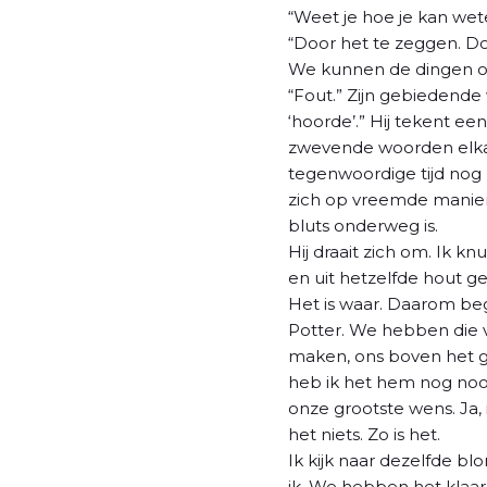
“Weet je hoe je kan weten
“Door het te zeggen. Do
We kunnen de dingen o
“Fout.” Zijn gebiedende
‘hoorde’.” Hij tekent ee
zwevende woorden elkaar
tegenwoordige tijd nog 
zich op vreemde manier
bluts onderweg is.
Hij draait zich om. Ik 
en uit hetzelfde hout ge
Het is waar. Daarom bego
Potter. We hebben die v
maken, ons boven het ge
heb ik het hem nog nooi
onze grootste wens. Ja, i
het niets. Zo is het.
Ik kijk naar dezelfde blo
ik. We hebben het klaar