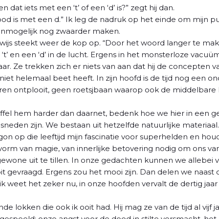
 dat iets met een ‘t’ of een ‘d’ is?” zegt hij dan.
od is met een d.” Ik leg de nadruk op het einde om mijn pu
nmogelijk nog zwaarder maken.
 wijs steekt weer de kop op. “Door het woord langer te make
n ‘t’ en een ‘d’ in de lucht. Ergens in het monsterloze vacu
. Ze trekken zich er niets van aan dat hij de concepten v
niet helemaal beet heeft. In zijn hoofd is de tijd nog een 
en ontplooit, geen roetsjbaan waarop ook de middelbare l
knuffel hem harder dan daarnet, bedenk hoe we hier in een g
sneden zijn. We bestaan uit hetzelfde natuurlijke materiaal.
n op die leeftijd mijn fascinatie voor superhelden en houd
orm van magie, van innerlijke betovering nodig om ons van
wone uit te tillen. In onze gedachten kunnen we allebei vl
t gevraagd. Ergens zou het mooi zijn. Dan delen we naast 
k weet het zeker nu, in onze hoofden vervalt de dertig jaar d
nde lokken die ook ik ooit had. Hij mag ze van de tijd al vijf
gespeeld: onze angst voor de dood in stilte versmacht, het