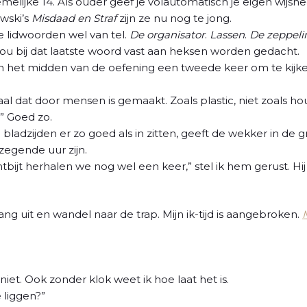
elijke 14. Als ouder geef je volautomatisch je eigen wijsh
wski’s
Misdaad en Straf
zijn ze nu nog te jong.
de lidwoorden wel van tel.
De organisator
.
Lassen
.
De zeppeli
u bij dat laatste woord vast aan heksen worden gedacht.
k in het midden van de oefening een tweede keer om te kijke
aal dat door mensen is gemaakt. Zoals plastic, niet zoals hou
.” Goed zo.
e bladzijden er zo goed als in zitten, geeft de wekker in d
ezegende uur zijn.
bijt herhalen we nog wel een keer,” stel ik hem gerust. Hij
gang uit en wandel naar de trap. Mijn ik-tijd is aangebroken.
niet. Ook zonder klok weet ik hoe laat het is.
e liggen?”