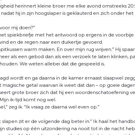
digheid herinnert kleine broer me elke avond omstreeks 20
adat hij in zijn hoogslaper is geklauterd en zich onder he
 voor mij doen?”
 het spiekbriefje met het antwoord op ergens in de voorbije 
 wind en de regen naar een duikertje gevoerd.
npitkussen warm maken. En over mijn rug wrijven.” Hij spa
eer als een gebod dan als een verzoek te laten klinken, pa
houden. We weten allebei dat die gespeeld is.
aagd wordt en ga daarna in de kamer ernaast slaapwel zeg
t magische getal waarvan ik weet dat dan – op goeie dagen –
eert grote broer zich dat hij een woordenschatoefening ver
 Mijn ik-tijd komt nog wel.
l,” zeg ik. “Ik vraag ze daarna wel even op.”
at slapen zit er de volgende dag beter in.” Ik haal het handb
ijn studies op één uitzondering na nooit tot in de nacht h