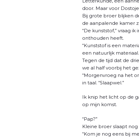
Letterkunde, een aannem
door. Maar voor Dostoje
Bij grote broer blijken 
de aanpalende kamer zo
“De kunststof,” vraag i
onthouden heeft.
“Kunststof is een materi
een natuurlijk materiaal
Tegen de tijd dat de dri
we al half voorbij het g
“Morgenvroeg na het ont
in taal. “Slaapwel.”
Ik knip het licht op de 
op mijn komst.
“Pap?”
Kleine broer slaapt nog 
“Kom je nog eens bij m