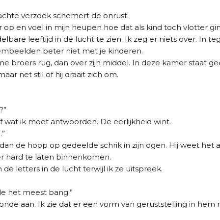
 zachte verzoek schemert de onrust.
 op en voel in mijn heupen hoe dat als kind toch vlotter gi
are leeftijd in de lucht te zien. Ik zeg er niets over. In teg
oembeelden beter niet met je kinderen.
eine broers rug, dan over zijn middel. In deze kamer staat ge
ar net stil of hij draait zich om.
?”
f wat ik moet antwoorden. De eerlijkheid wint.
.”
en dan de hoop op gedeelde schrik in zijn ogen. Hij weet het
r hard te laten binnenkomen.
 de letters in de lucht terwijl ik ze uitspreek.
lfde het meest bang.”
onde aan. Ik zie dat er een vorm van geruststelling in hem n