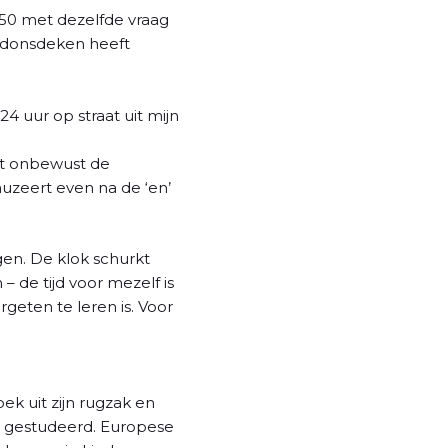
:50 met dezelfde vraag
t donsdeken heeft
24 uur op straat uit mijn
art onbewust de
uzeert even na de ‘en’
gen. De klok schurkt
 de tijd voor mezelf is
geten te leren is. Voor
oek uit zijn rugzak en
eb gestudeerd. Europese