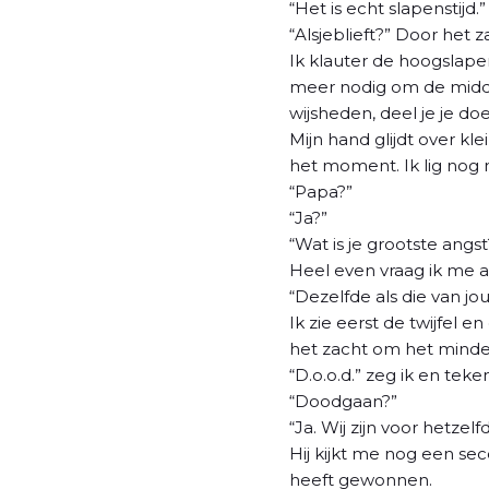
“Het is echt slapenstijd.”
“Alsjeblieft?” Door het
Ik klauter de hoogslaper
meer nodig om de middelb
wijsheden, deel je je d
Mijn hand glijdt over kl
het moment. Ik lig nog ma
“Papa?”
“Ja?”
“Wat is je grootste angst
Heel even vraag ik me a
“Dezelfde als die van jou
Ik zie eerst de twijfel 
het zacht om het minde
“D.o.o.d.” zeg ik en teken
“Doodgaan?”
“Ja. Wij zijn voor hetze
Hij kijkt me nog een sec
heeft gewonnen.