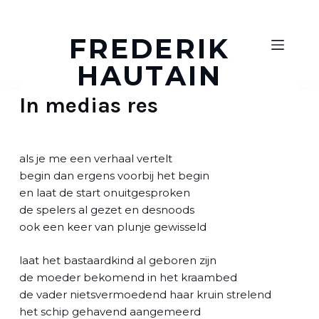
D
o
FREDERIK
o
HAUTAIN
r
g
In medias res
a
a
n
n
als je me een verhaal vertelt
a
begin dan ergens voorbij het begin
a
en laat de start onuitgesproken
r
de spelers al gezet en desnoods
a
ook een keer van plunje gewisseld
r
t
laat het bastaardkind al geboren zijn
i
de moeder bekomend in het kraambed
k
de vader nietsvermoedend haar kruin strelend
e
het schip gehavend aangemeerd