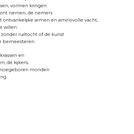
jsen, vormen kringen
 kont nemen, de nemers
et ontvankelijke armen en aminovolle vacht,
e willen
zonder ruiltocht of de kunst
 te bemeesteren
skrassen en
, de kijkers,
 moegeboren monden
ing