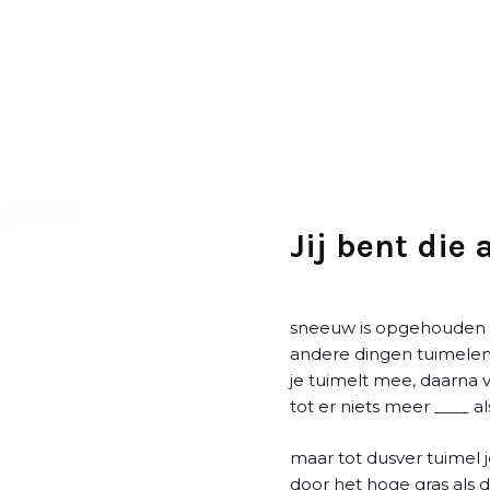
D
o
o
r
g
a
a
n
n
Jij bent die 
a
a
r
sneeuw is opgehouden 
a
andere dingen tuimelen
r
je tuimelt mee, daarna 
t
tot er niets meer ____ 
i
k
maar tot dusver tuimel 
e
door het hoge gras als