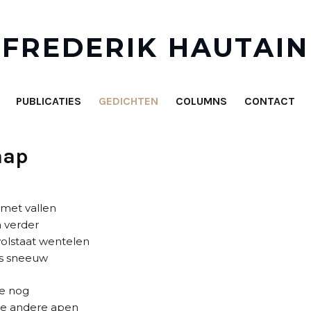
FREDERIK HAUTAIN
PUBLICATIES
GEDICHTEN
COLUMNS
CONTACT
aap
met vallen
 verder
volstaat wentelen
als sneeuw
je nog
 de andere apen