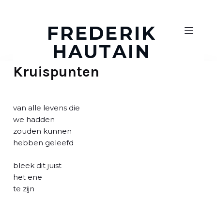
D
o
FREDERIK
o
HAUTAIN
r
g
Kruispunten
a
a
n
n
van alle levens die
a
we hadden
a
zouden kunnen
r
hebben geleefd
a
r
bleek dit juist
t
het ene
i
te zijn
k
e