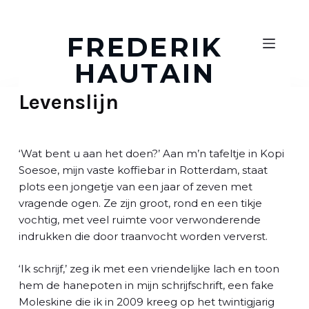
D
o
FREDERIK
o
HAUTAIN
r
g
Levenslijn
a
a
n
n
‘Wat bent u aan het doen?’ Aan m’n tafeltje in Kopi
a
Soesoe, mijn vaste koffiebar in Rotterdam, staat
a
plots een jongetje van een jaar of zeven met
r
vragende ogen. Ze zijn groot, rond en een tikje
a
vochtig, met veel ruimte voor verwonderende
r
indrukken die door traanvocht worden ververst.
t
i
‘Ik schrijf,’ zeg ik met een vriendelijke lach en toon
k
hem de hanepoten in mijn schrijfschrift, een fake
e
Moleskine die ik in 2009 kreeg op het twintigjarig