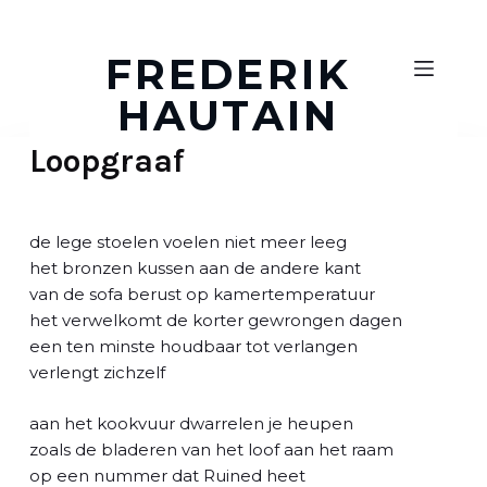
D
o
FREDERIK
o
HAUTAIN
r
g
Loopgraaf
a
a
n
n
de lege stoelen voelen niet meer leeg
a
het bronzen kussen aan de andere kant
a
van de sofa berust op kamertemperatuur
r
het verwelkomt de korter gewrongen dagen
a
een ten minste houdbaar tot verlangen
r
verlengt zichzelf
t
i
aan het kookvuur dwarrelen je heupen
k
zoals de bladeren van het loof aan het raam
e
op een nummer dat Ruined heet