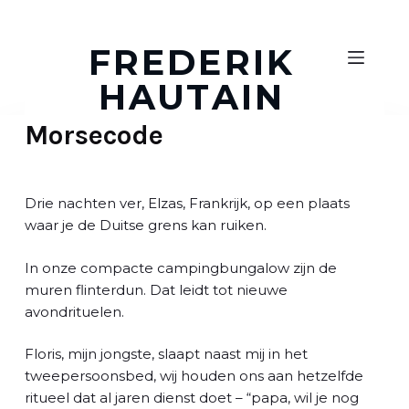
D
o
FREDERIK
o
HAUTAIN
r
g
Morsecode
a
a
n
n
Drie nachten ver, Elzas, Frankrijk, op een plaats
a
waar je de Duitse grens kan ruiken.
a
r
In onze compacte campingbungalow zijn de
a
muren flinterdun. Dat leidt tot nieuwe
r
avondrituelen.
t
i
Floris, mijn jongste, slaapt naast mij in het
k
tweepersoonsbed, wij houden ons aan hetzelfde
e
ritueel dat al jaren dienst doet – “papa, wil je nog