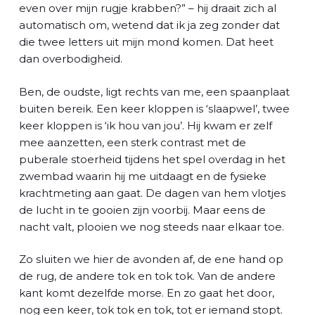
l
even over mijn rugje krabben?” – hij draait zich al
automatisch om, wetend dat ik ja zeg zonder dat
die twee letters uit mijn mond komen. Dat heet
dan overbodigheid.
Ben, de oudste, ligt rechts van me, een spaanplaat
buiten bereik. Een keer kloppen is ‘slaapwel’, twee
keer kloppen is ‘ik hou van jou’. Hij kwam er zelf
mee aanzetten, een sterk contrast met de
puberale stoerheid tijdens het spel overdag in het
zwembad waarin hij me uitdaagt en de fysieke
krachtmeting aan gaat. De dagen van hem vlotjes
de lucht in te gooien zijn voorbij. Maar eens de
nacht valt, plooien we nog steeds naar elkaar toe.
Zo sluiten we hier de avonden af, de ene hand op
de rug, de andere tok en tok tok. Van de andere
kant komt dezelfde morse. En zo gaat het door,
nog een keer, tok tok en tok, tot er iemand stopt.