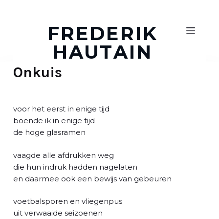
D
o
FREDERIK
o
HAUTAIN
r
g
Onkuis
a
a
n
n
voor het eerst in enige tijd
a
boende ik in enige tijd
a
de hoge glasramen
r
a
vaagde alle afdrukken weg
r
die hun indruk hadden nagelaten
t
en daarmee ook een bewijs van gebeuren
i
k
voetbalsporen en vliegenpus
e
uit verwaaide seizoenen