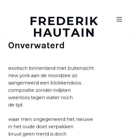
D
o
FREDERIK
o
HAUTAIN
r
g
Onverwaterd
a
a
n
n
exotisch binnenland met buitenzicht
a
new york aan de noordzee zo
a
aangemeerd een blokkendoos
r
compositie zonder indijken
a
weerloos tegen water noch
r
de tijd
t
i
waar men ongegeneerd het nieuwe
k
in het oude doet verpakken
e
bruut geen trend is doch