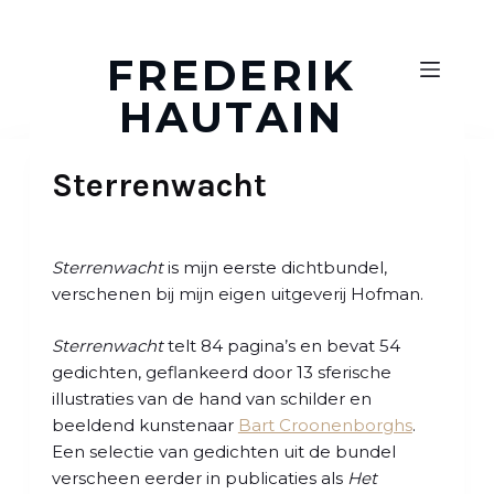
D
o
FREDERIK
o
HAUTAIN
r
g
a
Sterrenwacht
a
n
n
a
Sterrenwacht
is mijn eerste dichtbundel,
a
verschenen bij mijn eigen uitgeverij Hofman.
r
a
Sterrenwacht
telt 84 pagina’s en bevat 54
r
gedichten, geflankeerd door 13 sferische
t
illustraties van de hand van schilder en
i
beeldend kunstenaar
Bart Croonenborghs
.
k
Een selectie van gedichten uit de bundel
e
verscheen eerder in publicaties als
Het