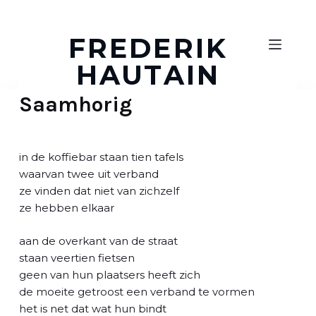
D
o
FREDERIK
o
HAUTAIN
r
g
Saamhorig
a
a
n
n
in de koffiebar staan tien tafels
a
waarvan twee uit verband
a
ze vinden dat niet van zichzelf
r
ze hebben elkaar
a
r
aan de overkant van de straat
t
staan veertien fietsen
i
geen van hun plaatsers heeft zich
k
de moeite getroost een verband te vormen
e
het is net dat wat hun bindt