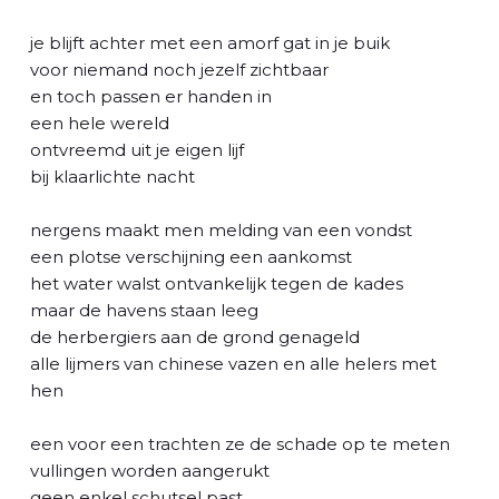
l
je blijft achter met een amorf gat in je buik
voor niemand noch jezelf zichtbaar
en toch passen er handen in
een hele wereld
ontvreemd uit je eigen lijf
bij klaarlichte nacht
nergens maakt men melding van een vondst
een plotse verschijning een aankomst
het water walst ontvankelijk tegen de kades
maar de havens staan leeg
de herbergiers aan de grond genageld
alle lijmers van chinese vazen en alle helers met
hen
een voor een trachten ze de schade op te meten
vullingen worden aangerukt
geen enkel schutsel past