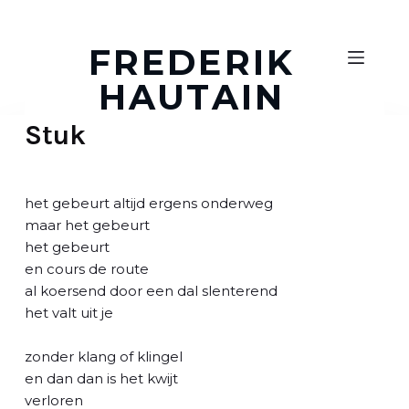
D
o
FREDERIK
o
HAUTAIN
r
g
Stuk
a
a
n
n
het gebeurt altijd ergens onderweg
a
maar het gebeurt
a
het gebeurt
r
en cours de route
a
al koersend door een dal slenterend
r
het valt uit je
t
i
zonder klang of klingel
k
en dan dan is het kwijt
e
verloren