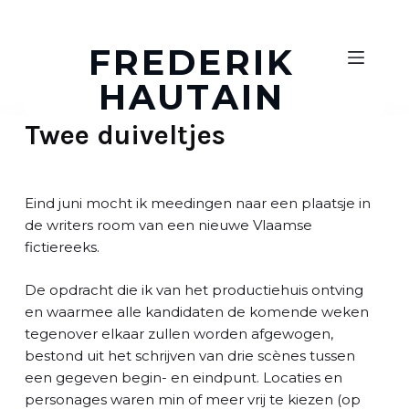
D
o
FREDERIK
o
HAUTAIN
r
g
Twee duiveltjes
a
a
n
n
Eind juni mocht ik meedingen naar een plaatsje in
a
de writers room van een nieuwe Vlaamse
a
fictiereeks.
r
a
De opdracht die ik van het productiehuis ontving
r
en waarmee alle kandidaten de komende weken
t
tegenover elkaar zullen worden afgewogen,
i
bestond uit het schrijven van drie scènes tussen
k
een gegeven begin- en eindpunt. Locaties en
e
personages waren min of meer vrij te kiezen (op