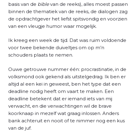
l
basis van de
bible
van de reeks), alles moest passen
binnen de thematiek van de reeks, de dialogen zag
de opdrachtgever het liefst spitsvondig en voorzien
van een vleugje humor waar mogelijk.
Ik kreeg een week de tijd. Dat was ruim voldoende
voor twee bekende duiveltjes om op m’n
schouders plaats te nemen.
Ouwe getrouwe nummer één: procrastinatie, in de
volksmond ook gekend als uitstelgedrag. Ik ben er
altijd al een kei in geweest, ben het type dat een
deadline nodig heeft om vaart te maken. Een
deadline betekent dat er iemand iets van mij
verwacht, en die verwachtingen wil de brave
koorknaap in mezelf wat graag inlossen. Anders
bank achteruit en nooit of te nimmer nog een kus
van de juf.