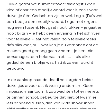
Ouwe getrouwe nummer twee: faalangst. Geen
idee of daar een moeilijk woord voor is, zoals voor
duiveltje één. Gedachten zijn er wel. Legio. (Da’s wel
een beetje een moeilijk woord. Lego met ergens
nog een i tussen). Het gaat nooit lukken – je gaat er
nooit bij zijn – je hebt geen ervaring in het schrijven
voor televisie – laat het vallen, zo’n televisiereeks
da’s niks voor jou – wat kan je nu verzinnen dat de
makers goed genoeg gaan vinden – je kent die
personages toch helemaal niet – … – als elke
gedachte een blokje was, had ik zo een burcht
gebouwd.
In de aanloop naar de deadline zorgden beide
duiveltjes ervoor dat ik weinig ondernam. Geen
impasse, maar toch. Ik zou wachten tot er me iets
te binnen schoot, gebeurde dat niet, of kwam er
iets dringend tussen, dan kon ik de showrunner
altijd mailen met een ‘sorry, ik doe toch niet mee,