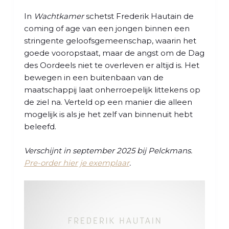
l
In
Wachtkamer
schetst Frederik Hautain de
coming of age van een jongen binnen een
stringente geloofsgemeenschap, waarin het
goede vooropstaat, maar de angst om de Dag
des Oordeels niet te overleven er altijd is. Het
bewegen in een buitenbaan van de
maatschappij laat onherroepelijk littekens op
de ziel na. Verteld op een manier die alleen
mogelijk is als je het zelf van binnenuit hebt
beleefd.
Verschijnt in september 2025 bij Pelckmans.
Pre-order hier je exemplaar
.