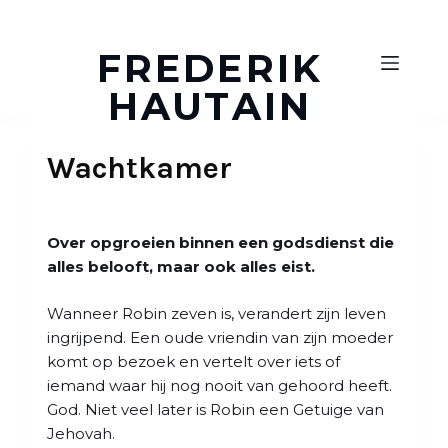
D
o
FREDERIK
o
HAUTAIN
r
g
a
Wachtkamer
a
n
n
a
Over opgroeien binnen een godsdienst die
a
alles belooft, maar ook alles eist.
r
a
Wanneer Robin zeven is, verandert zijn leven
r
ingrijpend. Een oude vriendin van zijn moeder
t
komt op bezoek en vertelt over iets of
i
iemand waar hij nog nooit van gehoord heeft.
k
God. Niet veel later is Robin een Getuige van
e
Jehovah.