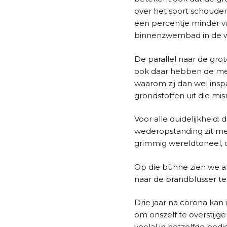
over het soort schouder
een percentje minder v
binnenzwembad in de wi
De parallel naar de grot
ook daar hebben de mee
waarom zij dan wel insp
grondstoffen uit die mi
Voor alle duidelijkheid:
wederopstanding zit me 
grimmig wereldtoneel, o
Op die bühne zien we al 
naar de brandblusser te 
Drie jaar na corona ka
om onszelf te overstijg
veelal in hetzelfde bedj