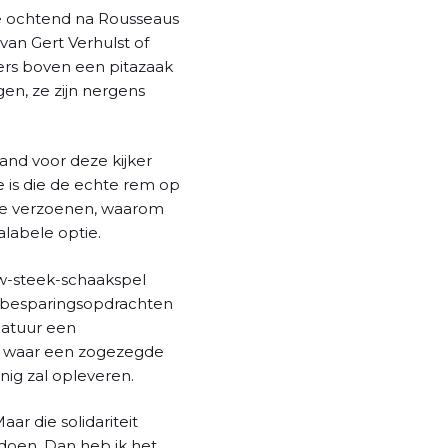
de ochtend na Rousseaus
van Gert Verhulst of
ers boven een pitazaak
n, ze zijn nergens
tand voor deze kijker
is die de echte rem op
r te verzoenen, waarom
alabele optie.
uw-steek-schaakspel
te besparingsopdrachten
slatuur een
t, waar een zogezegde
nig zal opleveren.
ar die solidariteit
 doen. Dan heb ik het