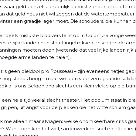
s waar geld zichzelf aanzienlijk aandikt zonder arbeid te 
an dat geld heus niet wil zeggen dat de watertemperatuur 
nter een graadje lager moet. Die schouders, die kunnen d
endeels mislukte biodiversiteitstop in Colombia vorige week
ste rijke landen hun staart ingetrokken en vragen de arme
anningen moeten doen (wetende dat veel rijke landen rijk
snoegde arme landen te halen).
 dit is geen pleidooi pro Rousseau – zijn eveneens netjes ge
nog steeds hoog – maar wel een voor verregaande solidarit
ok al is ons Belgenland slechts een klein vlekje op die büh
een hele tijd veelal slecht theater. Het podium staat in br
grijpen, uit angst voor de plekken die het witte schuim gaa
n ik me alleen maar afvragen: welke onomkeerbare crisis g
en? Want toen kon het wel, samenwerken, snel en effectie
e ziek te worden).