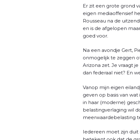
l
Er zit een grote grond 
eigen mediaoffensief he
Rousseau na de uitzend
en is de afgelopen maa
goed voor.
Na een avondje Gert, Pie
onmogelijk te zeggen o
Arizona zet. Je vraagt 
dan federaal niet? En we
Vanop mijn eigen eiland
geven op basis van wat 
in haar (moderne) geschi
belastingverlaging wil
meerwaardebelasting tege
Iedereen moet zijn duit 
betekent ook dat de gro