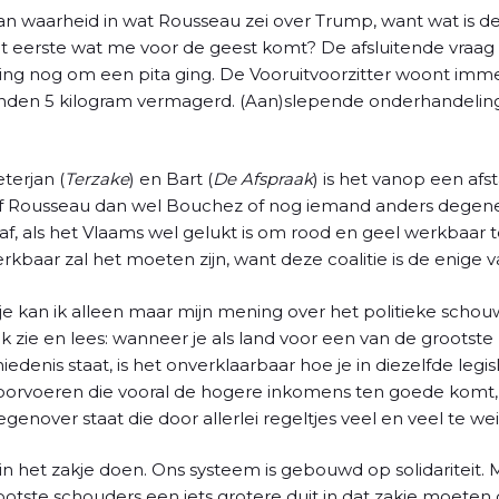
van waarheid in wat Rousseau zei over Trump, want wat is 
t eerste wat me voor de geest komt? De afsluitende vraag 
ing nog om een pita ging. De Vooruitvoorzitter woont imm
nden 5 kilogram vermagerd. (Aan)slepende onderhandelinge
terjan (
Terzake
) en Bart (
De Afspraak
) is het vanop een afs
f Rousseau dan wel Bouchez of nog iemand anders degene 
je af, als het Vlaams wel gelukt is om rood en geel werkbaa
rkbaar zal het moeten zijn, want deze coalitie is de enige v
je kan ik alleen maar mijn mening over het politieke scho
ik zie en lees: wanneer je als land voor een van de groots
edenis staat, is het onverklaarbaar hoe je in diezelfde legi
 doorvoeren die vooral de hogere inkomens ten goede kom
nover staat die door allerlei regeltjes veel en veel te wei
in het zakje doen. Ons systeem is gebouwd op solidariteit. Ma
otste schouders een iets grotere duit in dat zakje moeten