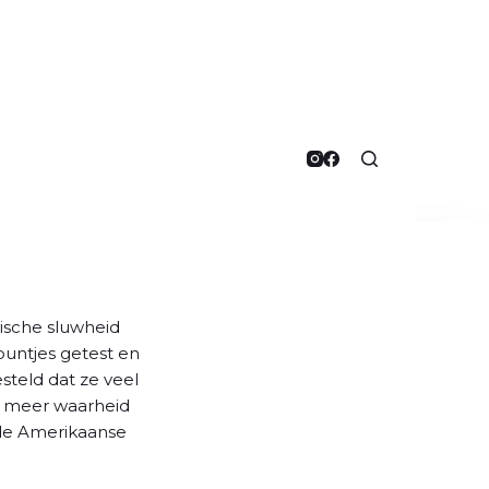
ische sluwheid
puntjes getest en
teld dat ze veel
l meer waarheid
de Amerikaanse