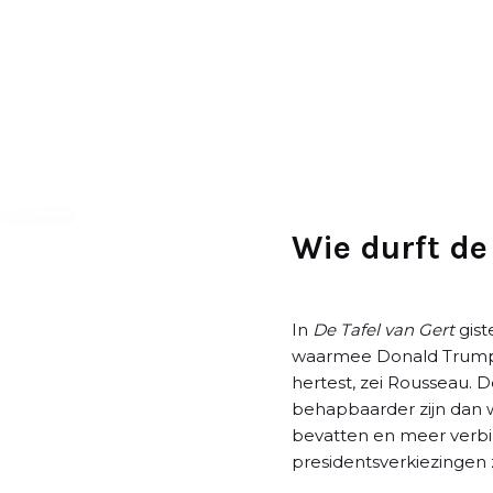
D
o
o
r
g
a
a
n
n
Wie durft d
a
a
r
In
De Tafel van Gert
gis
a
waarmee Donald Trump, e
r
hertest, zei Rousseau.
t
behapbaarder zijn dan 
i
bevatten en meer verbi
k
presidentsverkiezingen 
e