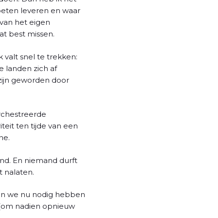
moeten leveren en waar
van het eigen
at best missen.
 valt snel te trekken:
 landen zich af
 zijn geworden door
orchestreerde
eit ten tijde van een
ne.
and. En niemand durft
t nalaten.
aan we nu nodig hebben
f (om nadien opnieuw