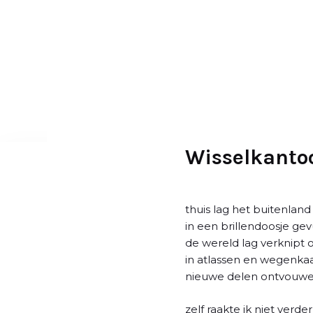
D
o
o
r
g
a
a
n
n
Wisselkanto
a
a
r
thuis lag het buitenlan
a
in een brillendoosje g
r
de wereld lag verknipt 
t
in atlassen en wegenka
i
nieuwe delen ontvouw
k
e
zelf raakte ik niet verd