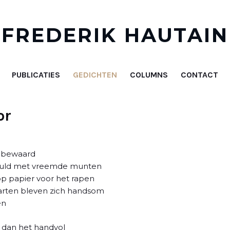
FREDERIK HAUTAIN
PUBLICATIES
GEDICHTEN
COLUMNS
CONTACT
or
d bewaard
evuld met vreemde munten
op papier voor het rapen
arten bleven zich handsom
en
er dan het handvol