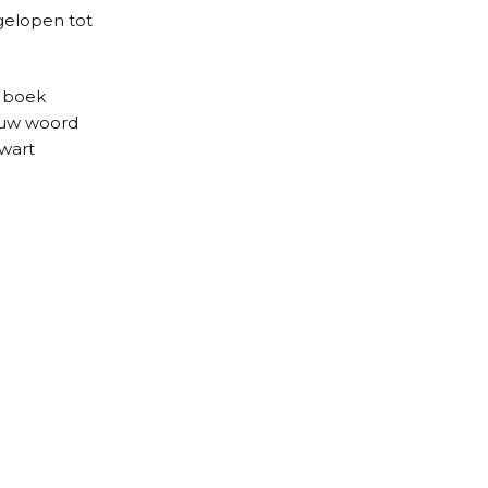
fgelopen tot
n boek
euw woord
zwart