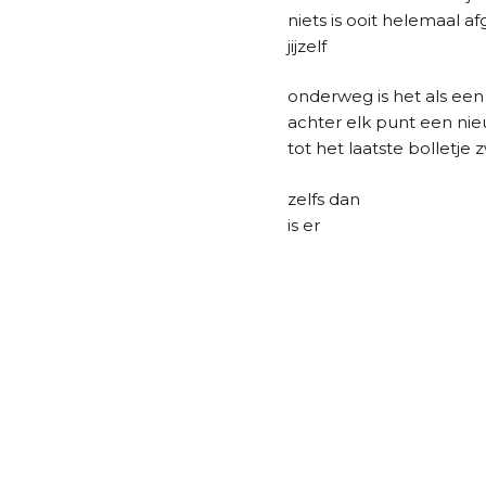
l
niets is ooit helemaal a
jijzelf
onderweg is het als ee
achter elk punt een ni
tot het laatste bolletje 
zelfs dan
is er