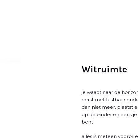
D
o
o
r
g
a
a
n
n
Witruimte
a
a
r
je waadt naar de horizo
a
eerst met tastbaar onde
r
dan niet meer, plaatst e
t
op de einder en eens je
i
bent
k
e
alles is meteen voorbij 