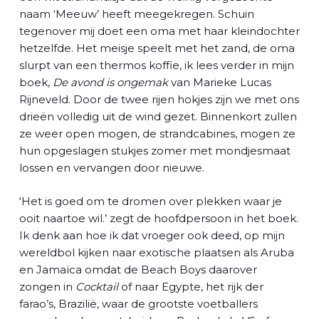
naam ‘Meeuw’ heeft meegekregen. Schuin
tegenover mij doet een oma met haar kleindochter
hetzelfde. Het meisje speelt met het zand, de oma
slurpt van een thermos koffie, ik lees verder in mijn
boek,
De avond is ongemak
van Marieke Lucas
Rijneveld. Door de twee rijen hokjes zijn we met ons
drieën volledig uit de wind gezet. Binnenkort zullen
ze weer open mogen, de strandcabines, mogen ze
hun opgeslagen stukjes zomer met mondjesmaat
lossen en vervangen door nieuwe.
‘Het is goed om te dromen over plekken waar je
ooit naartoe wil.’ zegt de hoofdpersoon in het boek.
Ik denk aan hoe ik dat vroeger ook deed, op mijn
wereldbol kijken naar exotische plaatsen als Aruba
en Jamaïca omdat de Beach Boys daarover
zongen in
Cocktail
of naar Egypte, het rijk der
farao’s, Brazilië, waar de grootste voetballers