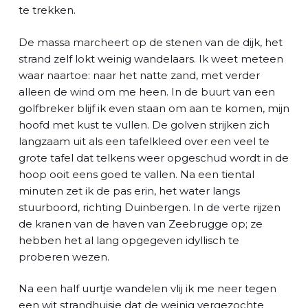
l
te trekken.
De massa marcheert op de stenen van de dijk, het
strand zelf lokt weinig wandelaars. Ik weet meteen
waar naartoe: naar het natte zand, met verder
alleen de wind om me heen. In de buurt van een
golfbreker blijf ik even staan om aan te komen, mijn
hoofd met kust te vullen. De golven strijken zich
langzaam uit als een tafelkleed over een veel te
grote tafel dat telkens weer opgeschud wordt in de
hoop ooit eens goed te vallen. Na een tiental
minuten zet ik de pas erin, het water langs
stuurboord, richting Duinbergen. In de verte rijzen
de kranen van de haven van Zeebrugge op; ze
hebben het al lang opgegeven idyllisch te
proberen wezen.
Na een half uurtje wandelen vlij ik me neer tegen
een wit strandhuisje dat de weinig vergezochte