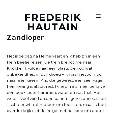
D
o
FREDERIK
o
HAUTAIN
r
g
Zandloper
a
a
n
n
Het is de dag na Hemelvaart en ik heb zin in een
a
klein beetje reizen. De trein brengt me naar
a
Knokke. Ik wilde naar een plaats die nog wat
r
onbekendheid in zich droeg – ik was hiervoor nog
a
maar één keer in Knokke geweest, een zeer vage
r
herinnering is al wat rest. Ik heb niets mee, behalve
t
een boek, boterhammen, water en wat fruit. Het
i
weer – veel wind en een paar magere zonnestralen
k
– schreeuwt niet meteen om toeristen, maar ik ben
e
overduidelijk niet de enige met het idee om eropuit