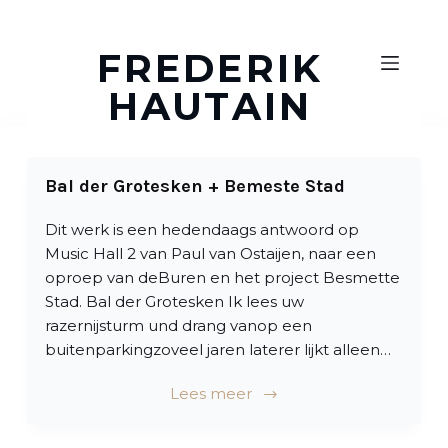
D
o
FREDERIK
o
HAUTAIN
r
g
a
a
Bal der Grotesken + Bemeste Stad
n
n
Dit werk is een hedendaags antwoord op
a
Music Hall 2 van Paul van Ostaijen, naar een
a
oproep van deBuren en het project Besmette
r
Stad. Bal der Grotesken Ik lees uw
a
razernijsturm und drang vanop een
r
buitenparkingzoveel jaren laterer lijkt alleen…
t
i
Lees meer
k
e