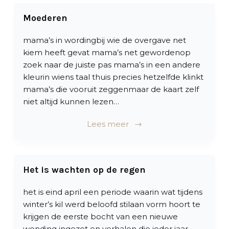
l
Moederen
mama’s in wordingbij wie de overgave net
kiem heeft gevat mama’s net gewordenop
zoek naar de juiste pas mama’s in een andere
kleurin wiens taal thuis precies hetzelfde klinkt
mama’s die vooruit zeggenmaar de kaart zelf
niet altijd kunnen lezen…
Lees meer
Het is wachten op de regen
het is eind april een periode waarin wat tijdens
winter’s kil werd beloofd stilaan vorm hoort te
krijgen de eerste bocht van een nieuwe
wending ingezet en verhalen die ieder jaar