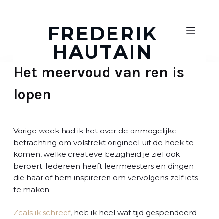
D
o
FREDERIK
o
HAUTAIN
r
g
Het meervoud van ren is
a
a
lopen
n
n
a
a
Vorige week had ik het over de onmogelijke
r
betrachting om volstrekt origineel uit de hoek te
a
komen, welke creatieve bezigheid je ziel ook
r
beroert. Iedereen heeft leermeesters en dingen
t
die haar of hem inspireren om vervolgens zelf iets
i
te maken.
k
e
Zoals ik schreef
, heb ik heel wat tijd gespendeerd —