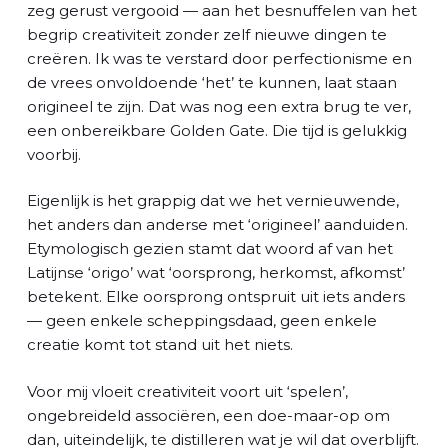
l
zeg gerust vergooid — aan het besnuffelen van het
begrip creativiteit zonder zelf nieuwe dingen te
creëren. Ik was te verstard door perfectionisme en
de vrees onvoldoende ‘het’ te kunnen, laat staan
origineel te zijn. Dat was nog een extra brug te ver,
een onbereikbare Golden Gate. Die tijd is gelukkig
voorbij.
Eigenlijk is het grappig dat we het vernieuwende,
het anders dan anderse met ‘origineel’ aanduiden.
Etymologisch gezien stamt dat woord af van het
Latijnse ‘origo’ wat ‘oorsprong, herkomst, afkomst’
betekent. Elke oorsprong ontspruit uit iets anders
— geen enkele scheppingsdaad, geen enkele
creatie komt tot stand uit het niets.
Voor mij vloeit creativiteit voort uit ‘spelen’,
ongebreideld associëren, een doe-maar-op om
dan, uiteindelijk, te distilleren wat je wil dat overblijft.